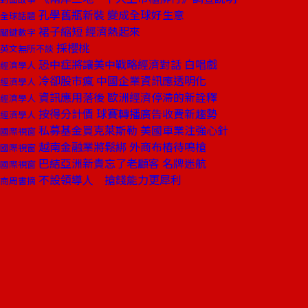
孔學舊瓶新裝 變成全球好生意
全球話題
裙子縮短 經濟熱起來
關鍵數字
採櫻桃
英文無所不談
恐中症將讓美中戰略經濟對話 白唱戲
經濟學人
冷卻股市瘋 中國企業資訊應透明化
經濟學人
資訊應用落後 歐洲經濟停滯的新詮釋
經濟學人
按得分計價 球賽轉播廣告收費新趨勢
經濟學人
私募基金買克萊斯勒 美國車業注強心針
國際視窗
越南金融業將鬆綁 外商布樁待鳴槍
國際視窗
巴結亞洲新貴忘了老顧客 名牌迷航
國際視窗
不設領導人 搶錢能力更犀利
商周書摘