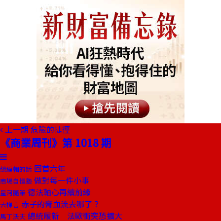
上一期
危險的捷徑
《商業周刊》第 1018 期
回首六年
總編輯的話
做對每一件小事
商場自慢塾
德法軸心再續前緣
星河隨筆
赤子的膏血流去哪了？
去梯言
總統履新 法歐衝突恐擴大
馬丁沃夫