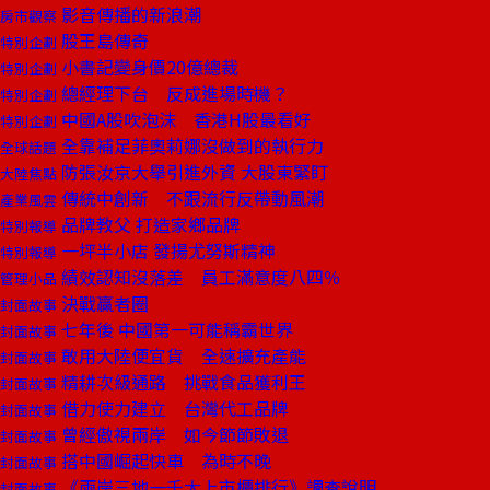
影音傳播的新浪潮
房市觀察
股王島傳奇
特別企劃
小書記變身價20億總裁
特別企劃
總經理下台 反成進場時機？
特別企劃
中國A股吹泡沫 香港H股最看好
特別企劃
全靠補足菲奧莉娜沒做到的執行力
全球話題
防張汝京大舉引進外資 大股東緊盯
大陸焦點
傳統中創新 不跟流行反帶動風潮
產業風雲
品牌教父 打造家鄉品牌
特別報導
一坪半小店 發揚尤努斯精神
特別報導
績效認知沒落差 員工滿意度八四％
管理小品
決戰贏者圈
封面故事
七年後 中國第一可能稱霸世界
封面故事
敢用大陸便宜貨 全速擴充產能
封面故事
精耕次級通路 挑戰食品獲利王
封面故事
借力使力建立 台灣代工品牌
封面故事
曾經傲視兩岸 如今節節敗退
封面故事
搭中國崛起快車 為時不晚
封面故事
《兩岸三地一千大上市櫃排行》調查說明
封面故事