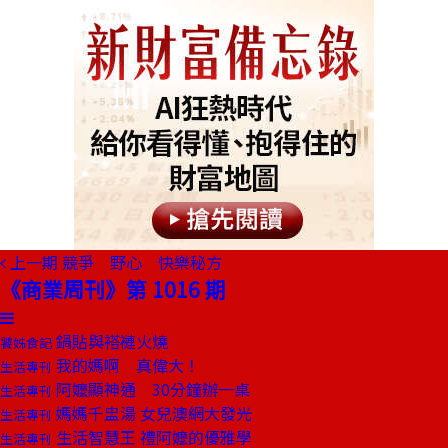
上一期
競爭 野心 快樂秘方
《商業周刊》第 1016 期
鍋貼與褡褳火燒
饕姊食記
我的媽啊 真偉大！
生活專刊
阿嬤顯神通 30分鐘辦一桌
生活專刊
媽媽千盅湯 女兒澳網大發光
生活專刊
生活智慧王 禮阿嬤的優雅學
生活專刊