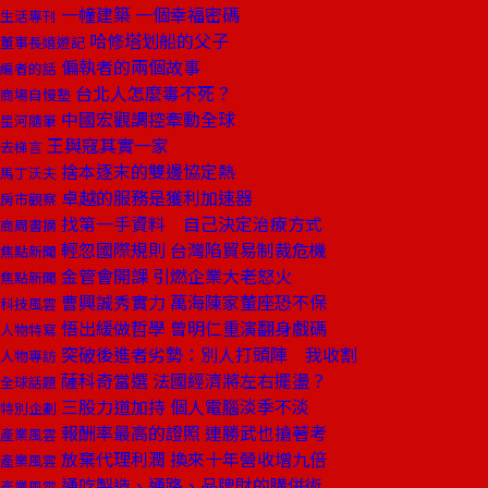
一幢建築 一個幸福密碼
生活專刊
哈修塔划船的父子
董事長嬉遊記
偏執者的兩個故事
編者的話
台北人怎麼毒不死？
商場自慢塾
中國宏觀調控牽動全球
星河隨筆
王與寇其實一家
去梯言
捨本逐末的雙邊協定熱
馬丁沃夫
卓越的服務是獲利加速器
房市觀察
找第一手資料 自己決定治療方式
商周書摘
輕忽國際規則 台灣陷貿易制裁危機
焦點新聞
金管會開課 引燃企業大老怒火
焦點新聞
曹興誠秀實力 萬海陳家董座恐不保
科技風雲
悟出緩做哲學 曾明仁重演翻身戲碼
人物特寫
突破後進者劣勢：別人打頭陣 我收割
人物專訪
薩科奇當選 法國經濟將左右擺盪？
全球話題
三股力道加持 個人電腦淡季不淡
特別企劃
報酬率最高的證照 連勝武也搶著考
產業風雲
放棄代理利潤 換來十年營收增九倍
產業風雲
通吃製造、通路、品牌財的購併術
產業風雲