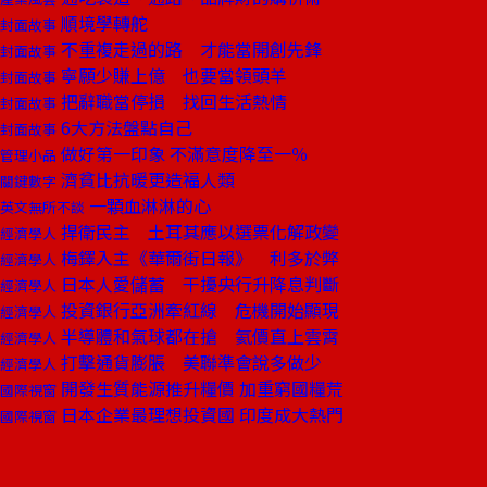
順境學轉舵
封面故事
不重複走過的路 才能當開創先鋒
封面故事
寧願少賺上億 也要當領頭羊
封面故事
把辭職當停損 找回生活熱情
封面故事
6大方法盤點自己
封面故事
做好第一印象 不滿意度降至一％
管理小品
濟貧比抗暖更造福人類
關鍵數字
一顆血淋淋的心
英文無所不談
捍衛民主 土耳其應以選票化解政變
經濟學人
梅鐸入主《華爾街日報》 利多於弊
經濟學人
日本人愛儲蓄 干擾央行升降息判斷
經濟學人
投資銀行亞洲牽紅線 危機開始顯現
經濟學人
半導體和氣球都在搶 氦價直上雲霄
經濟學人
打擊通貨膨脹 美聯準會說多做少
經濟學人
開發生質能源推升糧價 加重窮國糧荒
國際視窗
日本企業最理想投資國 印度成大熱門
國際視窗