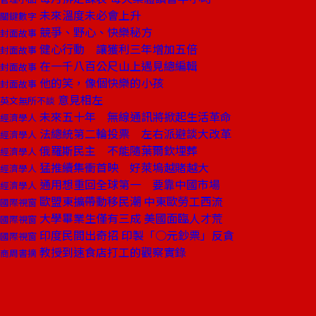
未來溫度未必會上升
關鍵數字
競爭、野心、快樂秘方
封面故事
健心行動 讓獲利三年增加五倍
封面故事
在一千八百公尺山上遇見總編輯
封面故事
他的笑，像個快樂的小孩
封面故事
意見相左
英文無所不談
未來五十年 無線通訊將掀起生活革命
經濟學人
法總統第二輪投票 左右派避談大改革
經濟學人
俄羅斯民主 不能隨葉爾欽埋葬
經濟學人
猛推續集衝首映 好萊塢越賭越大
經濟學人
通用想重回全球第一 要靠中國市場
經濟學人
歐盟東擴帶動移民潮 中東歐勞工西流
國際視窗
大學畢業生僅有三成 美國面臨人才荒
國際視窗
印度民間出奇招 印製「○元鈔票」反貪
國際視窗
教授到速食店打工的觀察實錄
商周書摘