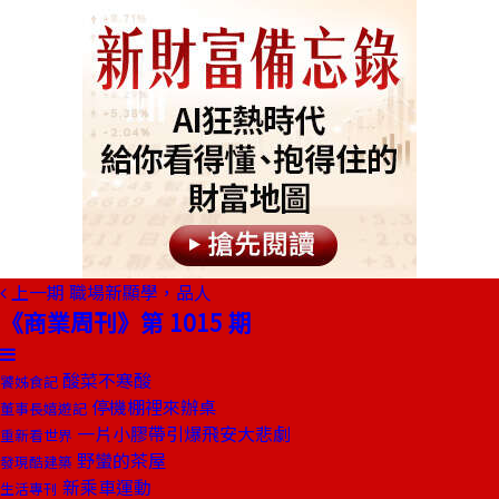
上一期
職場新顯學，品人
《商業周刊》第 1015 期
酸菜不寒酸
饕姊食記
停機棚裡來辦桌
董事長嬉遊記
一片小膠帶引爆飛安大悲劇
重新看世界
野蠻的茶屋
發現酷建築
新乘車運動
生活專刊