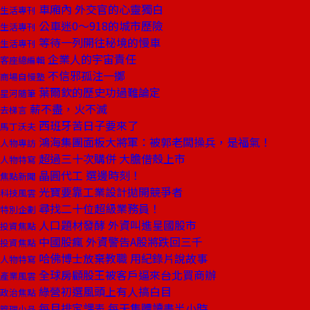
車廂內 外交官的心靈獨白
生活專刊
公車迷0～918的城市歷險
生活專刊
等待一列開往秘境的慢車
生活專刊
企業人的宇宙責任
客座總編輯
不信邪孤注一擲
商場自慢塾
葉爾欽的歷史功過難論定
星河隨筆
薪不盡，火不滅
去梯言
西班牙苦日子要來了
馬丁沃夫
鴻海集團面板大將軍：被郭老闆操兵，是福氣！
人物專訪
超過三十次購併 大膽借殼上市
人物特寫
晶圓代工 選邊時刻！
焦點新聞
光寶要靠工業設計拋開競爭者
科技風雲
尋找二十位超級業務員！
特別企劃
人口題材發酵 外資叫進星國股市
投資焦點
中國股瘋 外資警告A股將跌回三千
投資焦點
哈佛博士放棄教職 用紀錄片說故事
人物特寫
全球房顧股王被客戶逼來台北買商辦
產業風雲
綠營初選風頭上有人搞白目
政治焦點
每月排定課表 每天集體讀書半小時
管理小品