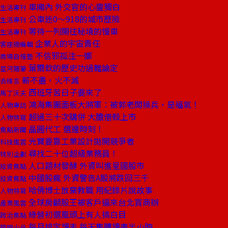
車廂內 外交官的心靈獨白
生活專刊
公車迷0～918的城市歷險
生活專刊
等待一列開往秘境的慢車
生活專刊
企業人的宇宙責任
客座總編輯
不信邪孤注一擲
商場自慢塾
葉爾欽的歷史功過難論定
星河隨筆
薪不盡，火不滅
去梯言
西班牙苦日子要來了
馬丁沃夫
鴻海集團面板大將軍：被郭老闆操兵，是福氣！
人物專訪
超過三十次購併 大膽借殼上市
人物特寫
晶圓代工 選邊時刻！
焦點新聞
光寶要靠工業設計拋開競爭者
科技風雲
尋找二十位超級業務員！
特別企劃
人口題材發酵 外資叫進星國股市
投資焦點
中國股瘋 外資警告A股將跌回三千
投資焦點
哈佛博士放棄教職 用紀錄片說故事
人物特寫
全球房顧股王被客戶逼來台北買商辦
產業風雲
綠營初選風頭上有人搞白目
政治焦點
每月排定課表 每天集體讀書半小時
管理小品