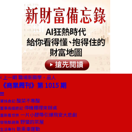
上一期
職場新顯學，品人
《商業周刊》第 1015 期
酸菜不寒酸
饕姊食記
停機棚裡來辦桌
董事長嬉遊記
一片小膠帶引爆飛安大悲劇
重新看世界
野蠻的茶屋
發現酷建築
新乘車運動
生活專刊