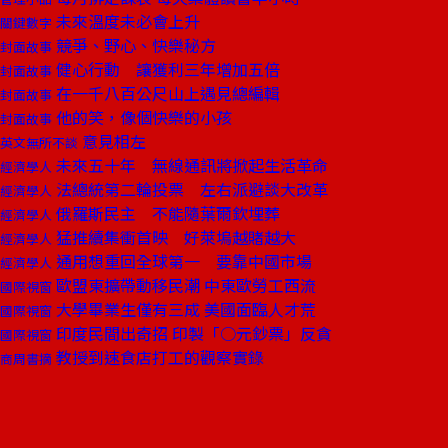
未來溫度未必會上升
關鍵數字
競爭、野心、快樂秘方
封面故事
健心行動 讓獲利三年增加五倍
封面故事
在一千八百公尺山上遇見總編輯
封面故事
他的笑，像個快樂的小孩
封面故事
意見相左
英文無所不談
未來五十年 無線通訊將掀起生活革命
經濟學人
法總統第二輪投票 左右派避談大改革
經濟學人
俄羅斯民主 不能隨葉爾欽埋葬
經濟學人
猛推續集衝首映 好萊塢越賭越大
經濟學人
通用想重回全球第一 要靠中國市場
經濟學人
歐盟東擴帶動移民潮 中東歐勞工西流
國際視窗
大學畢業生僅有三成 美國面臨人才荒
國際視窗
印度民間出奇招 印製「○元鈔票」反貪
國際視窗
教授到速食店打工的觀察實錄
商周書摘