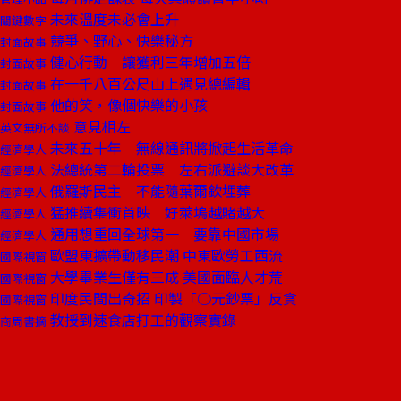
未來溫度未必會上升
關鍵數字
競爭、野心、快樂秘方
封面故事
健心行動 讓獲利三年增加五倍
封面故事
在一千八百公尺山上遇見總編輯
封面故事
他的笑，像個快樂的小孩
封面故事
意見相左
英文無所不談
未來五十年 無線通訊將掀起生活革命
經濟學人
法總統第二輪投票 左右派避談大改革
經濟學人
俄羅斯民主 不能隨葉爾欽埋葬
經濟學人
猛推續集衝首映 好萊塢越賭越大
經濟學人
通用想重回全球第一 要靠中國市場
經濟學人
歐盟東擴帶動移民潮 中東歐勞工西流
國際視窗
大學畢業生僅有三成 美國面臨人才荒
國際視窗
印度民間出奇招 印製「○元鈔票」反貪
國際視窗
教授到速食店打工的觀察實錄
商周書摘