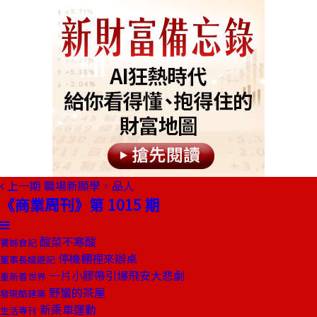
上一期
職場新顯學，品人
《商業周刊》第 1015 期
酸菜不寒酸
饕姊食記
停機棚裡來辦桌
董事長嬉遊記
一片小膠帶引爆飛安大悲劇
重新看世界
野蠻的茶屋
發現酷建築
新乘車運動
生活專刊