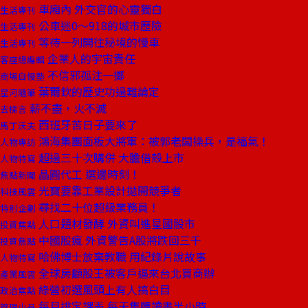
車廂內 外交官的心靈獨白
生活專刊
公車迷0～918的城市歷險
生活專刊
等待一列開往秘境的慢車
生活專刊
企業人的宇宙責任
客座總編輯
不信邪孤注一擲
商場自慢塾
葉爾欽的歷史功過難論定
星河隨筆
薪不盡，火不滅
去梯言
西班牙苦日子要來了
馬丁沃夫
鴻海集團面板大將軍：被郭老闆操兵，是福氣！
人物專訪
超過三十次購併 大膽借殼上市
人物特寫
晶圓代工 選邊時刻！
焦點新聞
光寶要靠工業設計拋開競爭者
科技風雲
尋找二十位超級業務員！
特別企劃
人口題材發酵 外資叫進星國股市
投資焦點
中國股瘋 外資警告A股將跌回三千
投資焦點
哈佛博士放棄教職 用紀錄片說故事
人物特寫
全球房顧股王被客戶逼來台北買商辦
產業風雲
綠營初選風頭上有人搞白目
政治焦點
每月排定課表 每天集體讀書半小時
管理小品