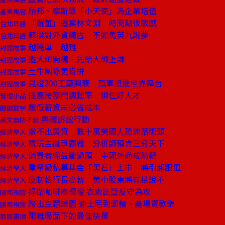
頎邦、摩斯靠「小天使」為企業增值
產業風雲
「羅董」邀宴林文淵 時間點很敏感
台北耳語
蘇揆對外資講古 不如馬英九說夢
台北耳語
越簡單 越難
封面故事
邀大師開講 先給大師上課
封面故事
土牛團隊更肯拚
封面故事
見證200工廠興衰 孤軍挺進世界舞台
封面故事
提高跨部門調動率 綁住好人才
管理小品
壓低薪資未必省成本
關鍵數字
集體訴訟行動
英文無所不談
繳不出房貸 數十萬美國人恐流落街頭
經濟學人
電玩主機爭霸戰 分析師預言三分天下
經濟學人
消費者權益衝過頭 中國外商成箭靶
經濟學人
重量級私募基金「黑石」上市 將引起跟風
經濟學人
反制執行長高薪 美小股東將有權說不
經濟學人
捍衛咖啡商標權 衣索比亞反守為攻
國際視窗
跨出主題樂園 迪士尼到郵輪、農場賣歡樂
國際視窗
兩難局面下的最佳抉擇
商周書摘