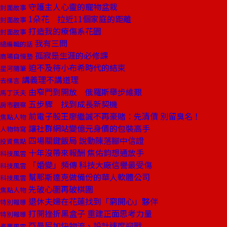
守護主人心靈的寵物盆栽
封面故事
1朵花 拉近11個家庭的距離
封面故事
打造我的療傷系花園
封面故事
我有三問
總編輯的話
孤寂是生涯的必修課
商場自慢塾
迫不及待小布希時代的結束
星河隨筆
講義理不講道理
去梯言
由窄門到開放 俄羅斯舉步維艱
馬丁沃夫
五步驟 找到成長新契機
房市觀察
前電子股王廖繼誠不再豪賭：先清債 別留臭名！
焦點人物
讓社群網站變億元身價的包裝高手
人物特寫
四場關鍵飯局 說動陳落腳中信證
投資焦點
十年沒帶來報酬 焦佑鈞想通放手
科技風雲
「婚變」頻傳 科技大廠信譽最受傷
科技風雲
幫那斯達克做備份的華人軟體公司
科技風雲
先破心圍再破棋圍
焦點人物
退休夫婦在花蓮找到「窮開心」夥伴
特別報導
打開挫折黑盒子 重建正面思考力量
特別報導
亞曼尼加快物流、設計速度迎戰
產業風雲