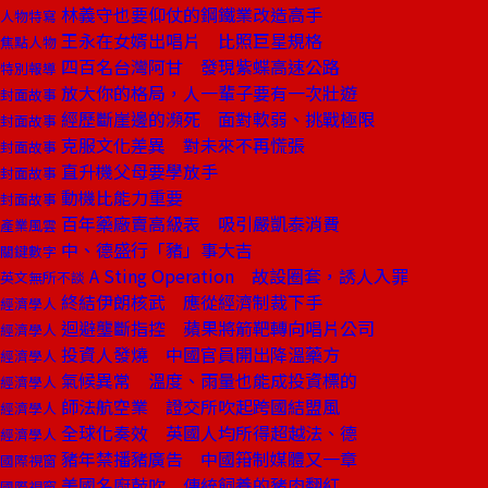
林義守也要仰仗的鋼鐵業改造高手
人物特寫
王永在女婿出唱片 比照巨星規格
焦點人物
四百名台灣阿甘 發現紫蝶高速公路
特別報導
放大你的格局，人一輩子要有一次壯遊
封面故事
經歷斷崖邊的瀕死 面對軟弱、挑戰極限
封面故事
克服文化差異 對未來不再慌張
封面故事
直升機父母要學放手
封面故事
動機比能力重要
封面故事
百年藥廠賣高級表 吸引嚴凱泰消費
產業風雲
中、德盛行「豬」事大吉
關鍵數字
A Sting Operation 故設圈套，誘人入罪
英文無所不談
終結伊朗核武 應從經濟制裁下手
經濟學人
迴避壟斷指控 蘋果將箭靶轉向唱片公司
經濟學人
投資人發燒 中國官員開出降溫藥方
經濟學人
氣候異常 溫度、雨量也能成投資標的
經濟學人
師法航空業 證交所吹起跨國結盟風
經濟學人
全球化奏效 英國人均所得超越法、德
經濟學人
豬年禁播豬廣告 中國箝制媒體又一章
國際視窗
美國名廚鼓吹 傳統飼養的豬肉翻紅
國際視窗