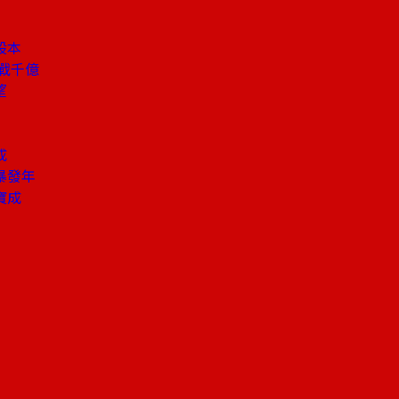
股本
戰千億
望
成
暴發年
寶成