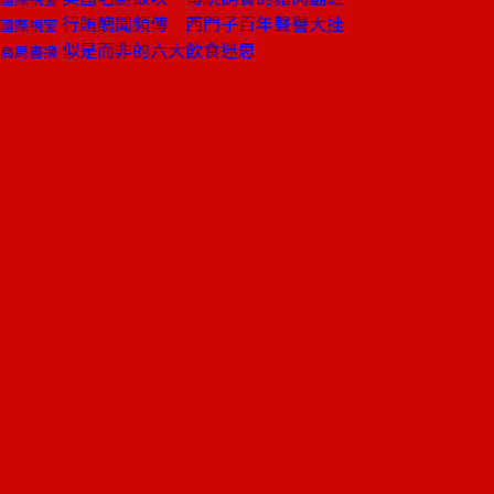
行賄醜聞頻傳 西門子百年聲譽大挫
國際視窗
似是而非的六大飲食迷思
商周書摘