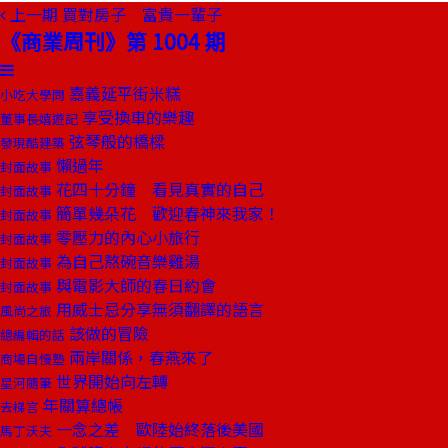
上一期
買對房子 富貴一輩子
《商業周刊》第 1004 期
嘉義延平街米糕
小吃大學問
享受換車的樂趣
董事長嬉遊記
弦琴般的橋樑
發現酷建築
懶過年
封面故事
花四十分鐘 看見真實的自己
封面故事
簡單幾朵花 歡迎春神來我家！
封面故事
零壓力的內心小旅行
封面故事
為自己熬碗音樂雞湯
封面故事
與電影大師的春日約會
封面故事
用威士忌分享無須翻譯的語言
風尚之旅
該做的冒險
總編輯的話
兩岸關係，春燕來了
商場自慢塾
世界開始向左轉
星河隨筆
年關算總帳
去梯言
一念之差 歐陸始終落後美國
馬丁沃夫