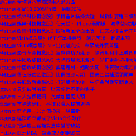
全球資本市場的兩大潛力區
房市觀察
布局10,000點行情 搶賺20％
特別企劃
娛樂科技概念股》手機晶片橫掃大陸 聯發科要賺三個
特別企劃
娛樂科技概念股》任天堂、iPhone兩頭賺 鴻準營收挑
特別企劃
娛樂科技概念股》四項新品全面出貨 正文股價百元在
特別企劃
Vista概念股》代工訂單掛保證 創見可賺一個資本額
特別企劃
Vista概念股》N B出貨增六成 華碩成外資首選
特別企劃
影音革命概念股》富爸爸功力灌頂 揚智毛利率上看四
特別企劃
中國收成概念股》大陸市場需求激增 光群雷射迎接大
特別企劃
中國收成概念股》奧運題材、通路大開 外資強力鎖定
特別企劃
價值低估金融股》比價效應可期 國泰金當補漲領頭羊
特別企劃
谷底效應金融股》打銷雙卡呆帳 中信金想像空間更大
特別企劃
只要做對的事 財富像趕不走的影子
焦點人物
三大指標把關 免做加盟冤大頭
焦點新聞
市場邊緣化 科技女強人提前退場
焦點新聞
亞光用一○九億換來一場革新
科技風雲
連陳昭榮都成了Vista合作夥伴
科技風雲
把無塵室從堆貨倉庫變零缺點
科技風雲
亞洲MBA 鍍金威力超越歐美
全球話題