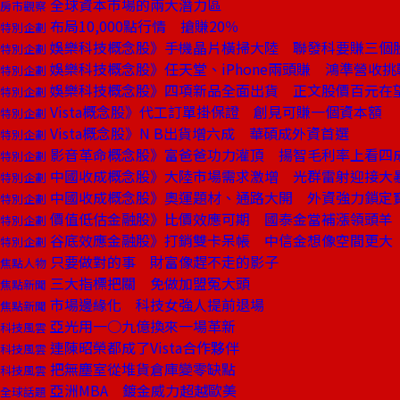
全球資本市場的兩大潛力區
房市觀察
布局10,000點行情 搶賺20％
特別企劃
娛樂科技概念股》手機晶片橫掃大陸 聯發科要賺三個
特別企劃
娛樂科技概念股》任天堂、iPhone兩頭賺 鴻準營收挑
特別企劃
娛樂科技概念股》四項新品全面出貨 正文股價百元在
特別企劃
Vista概念股》代工訂單掛保證 創見可賺一個資本額
特別企劃
Vista概念股》N B出貨增六成 華碩成外資首選
特別企劃
影音革命概念股》富爸爸功力灌頂 揚智毛利率上看四
特別企劃
中國收成概念股》大陸市場需求激增 光群雷射迎接大
特別企劃
中國收成概念股》奧運題材、通路大開 外資強力鎖定
特別企劃
價值低估金融股》比價效應可期 國泰金當補漲領頭羊
特別企劃
谷底效應金融股》打銷雙卡呆帳 中信金想像空間更大
特別企劃
只要做對的事 財富像趕不走的影子
焦點人物
三大指標把關 免做加盟冤大頭
焦點新聞
市場邊緣化 科技女強人提前退場
焦點新聞
亞光用一○九億換來一場革新
科技風雲
連陳昭榮都成了Vista合作夥伴
科技風雲
把無塵室從堆貨倉庫變零缺點
科技風雲
亞洲MBA 鍍金威力超越歐美
全球話題