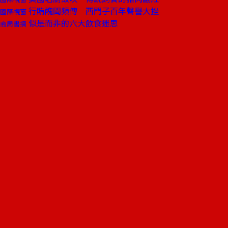
行賄醜聞頻傳 西門子百年聲譽大挫
國際視窗
似是而非的六大飲食迷思
商周書摘