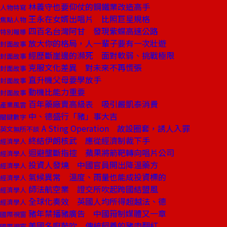
林義守也要仰仗的鋼鐵業改造高手
人物特寫
王永在女婿出唱片 比照巨星規格
焦點人物
四百名台灣阿甘 發現紫蝶高速公路
特別報導
放大你的格局，人一輩子要有一次壯遊
封面故事
經歷斷崖邊的瀕死 面對軟弱、挑戰極限
封面故事
克服文化差異 對未來不再慌張
封面故事
直升機父母要學放手
封面故事
動機比能力重要
封面故事
百年藥廠賣高級表 吸引嚴凱泰消費
產業風雲
中、德盛行「豬」事大吉
關鍵數字
A Sting Operation 故設圈套，誘人入罪
英文無所不談
終結伊朗核武 應從經濟制裁下手
經濟學人
迴避壟斷指控 蘋果將箭靶轉向唱片公司
經濟學人
投資人發燒 中國官員開出降溫藥方
經濟學人
氣候異常 溫度、雨量也能成投資標的
經濟學人
師法航空業 證交所吹起跨國結盟風
經濟學人
全球化奏效 英國人均所得超越法、德
經濟學人
豬年禁播豬廣告 中國箝制媒體又一章
國際視窗
美國名廚鼓吹 傳統飼養的豬肉翻紅
國際視窗