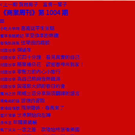
上一期
買對房子 富貴一輩子
《商業周刊》第 1004 期
嘉義延平街米糕
小吃大學問
享受換車的樂趣
董事長嬉遊記
弦琴般的橋樑
發現酷建築
懶過年
封面故事
花四十分鐘 看見真實的自己
封面故事
簡單幾朵花 歡迎春神來我家！
封面故事
零壓力的內心小旅行
封面故事
為自己熬碗音樂雞湯
封面故事
與電影大師的春日約會
封面故事
用威士忌分享無須翻譯的語言
風尚之旅
該做的冒險
總編輯的話
兩岸關係，春燕來了
商場自慢塾
世界開始向左轉
星河隨筆
年關算總帳
去梯言
一念之差 歐陸始終落後美國
馬丁沃夫