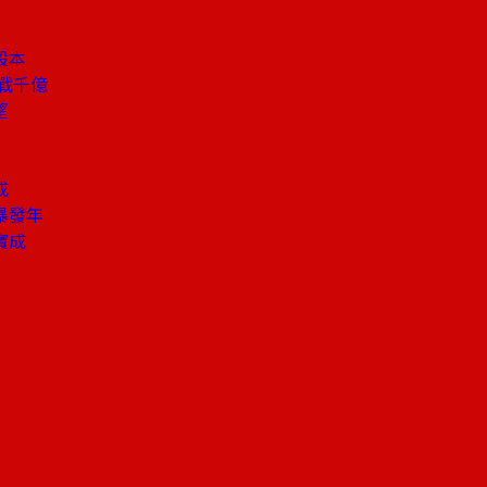
股本
戰千億
望
成
暴發年
寶成