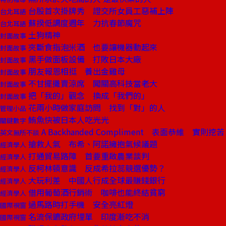
台股首次掛牌秀 證交所女員工惡補上陣
台北耳語
蘇揆低調度週年 力抗春節魔咒
台北耳語
土狗精神
封面故事
夾斷食指泡米酒 也要讓機器動起來
封面故事
黑手做面板設備 打敗日本大廠
封面故事
朋友報恩相挺 養出金雞母
封面故事
不甘擺攤賣涼席 闖關高科技當老大
封面故事
把「我的」觀念 換成「我們的」
封面故事
花兩小時做家庭訪問 找到「對」的人
管理小品
鮪魚快被日本人吃光光
關鍵數字
A Backhanded Compliment 表面恭維 實則挖苦
英文無所不談
搶救人氣 布希、阿諾擁抱氣候議題
經濟學人
打通貿易路障 首要重啟農業談判
經濟學人
反柯林頓意識 反成希拉蕊競選優勢？
經濟學人
大玩利差 中國人行成全球最賺錢銀行
經濟學人
借用葡萄酒行銷術 咖啡也能終結貧窮
經濟學人
過馬路時打手機 安全亮紅燈
國際視窗
名流保鑣政府埋單 印度漸吃不消
國際視窗