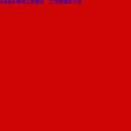
職場上有摯友 工作熱情多六倍
商周書摘