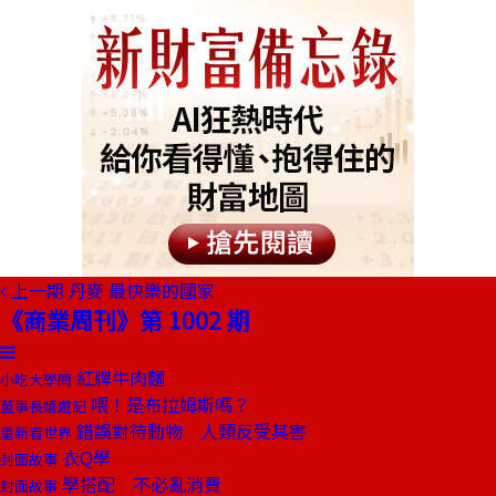
上一期
丹麥 最快樂的國家
《商業周刊》第 1002 期
紅牌牛肉麵
小吃大學問
喂！是布拉姆斯嗎？
董事長嬉遊記
錯誤對待動物 人類反受其害
重新看世界
衣Q學
封面故事
學搭配 不必亂消費
封面故事