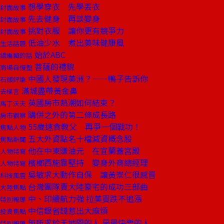
想學穿衣 先學丟衣
封面故事
先去健身 再談變身
封面故事
挑對衣服 讓你更有競爭力
封面故事
低油少水 煮出美味健康風
生活話題
始於ABC
總編輯的話
菩薩的禮貌
商場自慢塾
中國人發現美洲？——鴨子告訴你
石頭評論
滿城盡帶黃金鼻
去梯言
英國房市熱潮如何結束？
馬丁沃夫
購併之外的第二條成長路
房市觀察
55歲速食教父 再爭一個戰功！
焦點人物
五大外資點名十檔減資概念股
焦點新聞
他在中東賺油元 在宜蘭蓋宮殿
人物特寫
檳榔西施靠堅持 變身外商總經理
人物特寫
吳敏求大動作自保 讓黃崇仁很感冒
科技風雲
台灣團隊賣大陸豪宅的成功三部曲
大陸焦點
中、印續航力強 拉美買跌不追漲
特別報導
中信銀省錢惹出大麻煩
投資焦點
無所求於天地間的人 是最快樂的人
特別報導