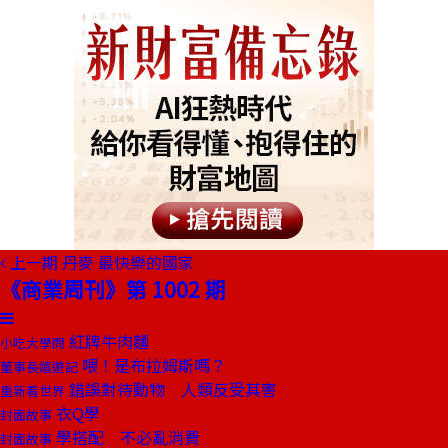
上一期
丹麥 最快樂的國家
《商業周刊》第 1002 期
紅牌牛肉麵
小吃大學問
喂！是布拉姆斯嗎？
董事長嬉遊記
錯誤對待動物 人類反受其害
重新看世界
衣Q學
封面故事
學搭配 不必亂消費
封面故事