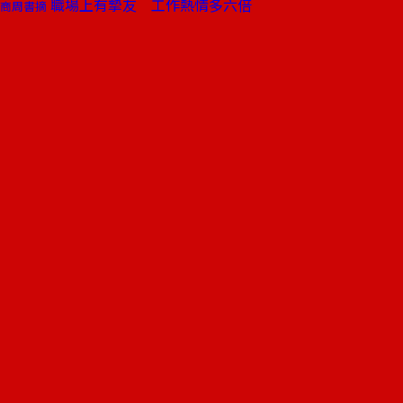
職場上有摯友 工作熱情多六倍
商周書摘