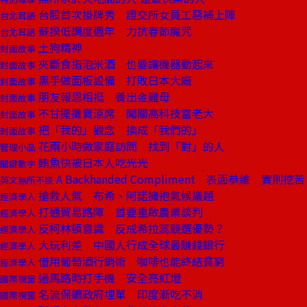
台股首次掛牌秀 證交所女員工惡補上陣
台北耳語
蘇揆低調度週年 力抗春節魔咒
台北耳語
土狗精神
封面故事
夾斷食指泡米酒 也要讓機器動起來
封面故事
黑手做面板設備 打敗日本大廠
封面故事
朋友報恩相挺 養出金雞母
封面故事
不甘擺攤賣涼席 闖關高科技當老大
封面故事
把「我的」觀念 換成「我們的」
封面故事
花兩小時做家庭訪問 找到「對」的人
管理小品
鮪魚快被日本人吃光光
關鍵數字
A Backhanded Compliment 表面恭維 實則挖苦
英文無所不談
搶救人氣 布希、阿諾擁抱氣候議題
經濟學人
打通貿易路障 首要重啟農業談判
經濟學人
反柯林頓意識 反成希拉蕊競選優勢？
經濟學人
大玩利差 中國人行成全球最賺錢銀行
經濟學人
借用葡萄酒行銷術 咖啡也能終結貧窮
經濟學人
過馬路時打手機 安全亮紅燈
國際視窗
名流保鑣政府埋單 印度漸吃不消
國際視窗