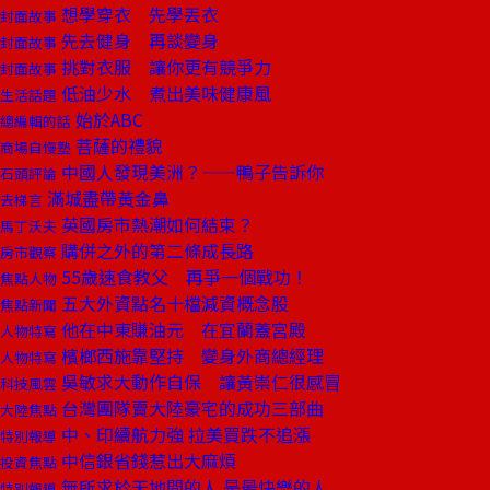
想學穿衣 先學丟衣
封面故事
先去健身 再談變身
封面故事
挑對衣服 讓你更有競爭力
封面故事
低油少水 煮出美味健康風
生活話題
始於ABC
總編輯的話
菩薩的禮貌
商場自慢塾
中國人發現美洲？——鴨子告訴你
石頭評論
滿城盡帶黃金鼻
去梯言
英國房市熱潮如何結束？
馬丁沃夫
購併之外的第二條成長路
房市觀察
55歲速食教父 再爭一個戰功！
焦點人物
五大外資點名十檔減資概念股
焦點新聞
他在中東賺油元 在宜蘭蓋宮殿
人物特寫
檳榔西施靠堅持 變身外商總經理
人物特寫
吳敏求大動作自保 讓黃崇仁很感冒
科技風雲
台灣團隊賣大陸豪宅的成功三部曲
大陸焦點
中、印續航力強 拉美買跌不追漲
特別報導
中信銀省錢惹出大麻煩
投資焦點
無所求於天地間的人 是最快樂的人
特別報導