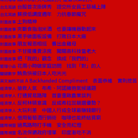
台股首次掛牌秀 證交所女員工惡補上陣
台北耳語
蘇揆低調度週年 力抗春節魔咒
台北耳語
土狗精神
封面故事
夾斷食指泡米酒 也要讓機器動起來
封面故事
黑手做面板設備 打敗日本大廠
封面故事
朋友報恩相挺 養出金雞母
封面故事
不甘擺攤賣涼席 闖關高科技當老大
封面故事
把「我的」觀念 換成「我們的」
封面故事
花兩小時做家庭訪問 找到「對」的人
管理小品
鮪魚快被日本人吃光光
關鍵數字
A Backhanded Compliment 表面恭維 實則挖苦
英文無所不談
搶救人氣 布希、阿諾擁抱氣候議題
經濟學人
打通貿易路障 首要重啟農業談判
經濟學人
反柯林頓意識 反成希拉蕊競選優勢？
經濟學人
大玩利差 中國人行成全球最賺錢銀行
經濟學人
借用葡萄酒行銷術 咖啡也能終結貧窮
經濟學人
過馬路時打手機 安全亮紅燈
國際視窗
名流保鑣政府埋單 印度漸吃不消
國際視窗