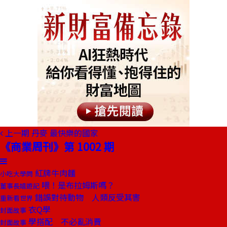
上一期
丹麥 最快樂的國家
《商業周刊》第 1002 期
紅牌牛肉麵
小吃大學問
喂！是布拉姆斯嗎？
董事長嬉遊記
錯誤對待動物 人類反受其害
重新看世界
衣Q學
封面故事
學搭配 不必亂消費
封面故事