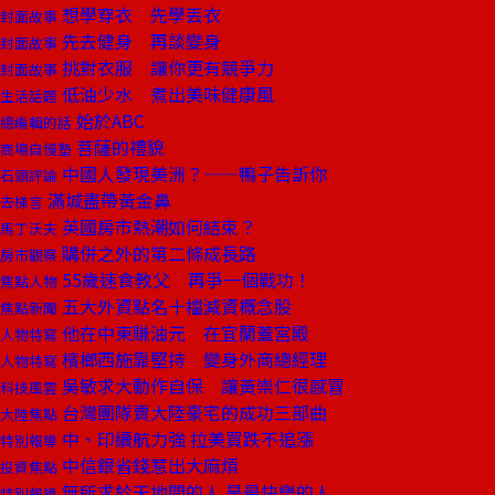
想學穿衣 先學丟衣
封面故事
先去健身 再談變身
封面故事
挑對衣服 讓你更有競爭力
封面故事
低油少水 煮出美味健康風
生活話題
始於ABC
總編輯的話
菩薩的禮貌
商場自慢塾
中國人發現美洲？——鴨子告訴你
石頭評論
滿城盡帶黃金鼻
去梯言
英國房市熱潮如何結束？
馬丁沃夫
購併之外的第二條成長路
房市觀察
55歲速食教父 再爭一個戰功！
焦點人物
五大外資點名十檔減資概念股
焦點新聞
他在中東賺油元 在宜蘭蓋宮殿
人物特寫
檳榔西施靠堅持 變身外商總經理
人物特寫
吳敏求大動作自保 讓黃崇仁很感冒
科技風雲
台灣團隊賣大陸豪宅的成功三部曲
大陸焦點
中、印續航力強 拉美買跌不追漲
特別報導
中信銀省錢惹出大麻煩
投資焦點
無所求於天地間的人 是最快樂的人
特別報導