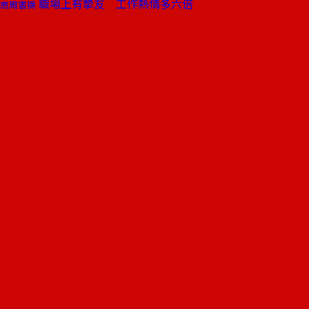
職場上有摯友 工作熱情多六倍
商周書摘