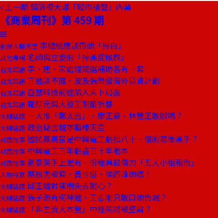
上一期
顏清標大爆「股市槍聲」內幕
《商業周刊》第 459 期
李總統應該帶頭「掃白」
創辦人聊天室
名師與立委的「掃黑症候群」
其他專欄
李、連、宋處理競選補助各有一套
台北耳語
三通談不攏，波及張榮發海外募資計劃
台北耳語
亞瑟科技前途陷入未卜局面
台北耳語
龐厚元與大發王朝慶拆夥
台北耳語
一大堆「鄭太吉」，廖正豪、林豐正敢辦嗎？
火線話題
政治疑雲籠罩職棒天空
火線話題
國民黨高官是中興電工虧損八十一億的幕後黑手？
封面故事
中興電工三年虧盡三十年老本
封面故事
劉泰英手上握有一份極具殺傷力「五人小組報告」
封面故事
蔡辰男被套，黃世惠、侯西峰頭痛！
人物特寫
邱正雄對陳樹失去耐心？
火線話題
張子源有何神通，王志剛只敢口頭告誡？
火線話題
「非主流大本營」中經院將被整肅？
火線話題