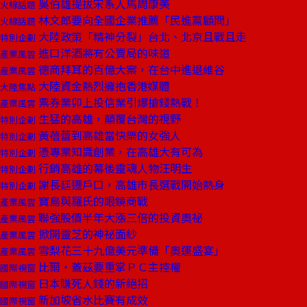
吳伯雄提拔宋系人馬周康美
火線話題
林文郎要向全國企業推薦「民進黨顧問」
火線話題
大陸政策「精神分裂」台北、北京且戰且走
特別企劃
進口洋酒將有公賣局的味道
產業風雲
德商拜耳的百億大案，在台中進退維谷
產業風雲
大陸資金熱烈擁抱香港媒體
大陸焦點
票券業卯上投信業引爆搶錢熱戰！
產業風雲
生猛的高雄，顛覆台灣的視野
特別企劃
黃蓓蕾到高雄當快樂的女強人
特別企劃
憑專業知識創業，在高雄大有可為
特別企劃
行銷高雄的幕後靈魂人物汪明生
特別企劃
謝長廷遷戶口，高雄市長選戰開始熱身
特別企劃
寶島與羅氏的眼鏡商戰
產業風雲
聯強股價半年大漲三倍的投資奧祕
產業風雲
掀開靈芝的神祕面紗
產業風雲
雪梨花三十九億美元準備「奧運盛宴」
產業風雲
比爾‧蓋茲要重掌ＰＣ主控權
國際視窗
日本賺死人錢的新絕招
國際視窗
新加坡省水比賽有成效
國際視窗