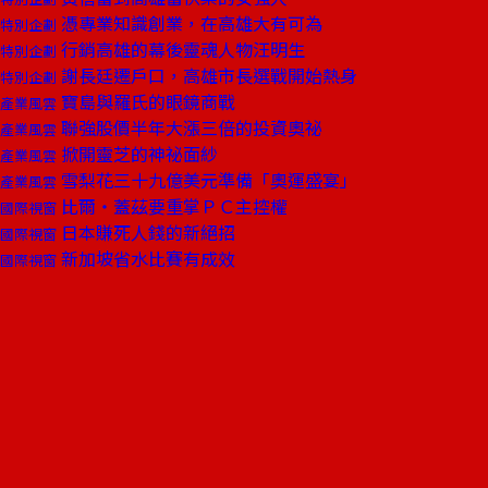
憑專業知識創業，在高雄大有可為
特別企劃
行銷高雄的幕後靈魂人物汪明生
特別企劃
謝長廷遷戶口，高雄市長選戰開始熱身
特別企劃
寶島與羅氏的眼鏡商戰
產業風雲
聯強股價半年大漲三倍的投資奧祕
產業風雲
掀開靈芝的神祕面紗
產業風雲
雪梨花三十九億美元準備「奧運盛宴」
產業風雲
比爾‧蓋茲要重掌ＰＣ主控權
國際視窗
日本賺死人錢的新絕招
國際視窗
新加坡省水比賽有成效
國際視窗