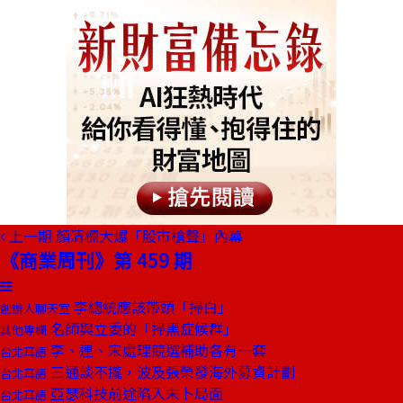
上一期
顏清標大爆「股市槍聲」內幕
《商業周刊》第 459 期
李總統應該帶頭「掃白」
創辦人聊天室
名師與立委的「掃黑症候群」
其他專欄
李、連、宋處理競選補助各有一套
台北耳語
三通談不攏，波及張榮發海外募資計劃
台北耳語
亞瑟科技前途陷入未卜局面
台北耳語