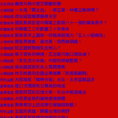
龐厚元與大發王朝慶拆夥
台北耳語
一大堆「鄭太吉」，廖正豪、林豐正敢辦嗎？
火線話題
政治疑雲籠罩職棒天空
火線話題
國民黨高官是中興電工虧損八十一億的幕後黑手？
封面故事
中興電工三年虧盡三十年老本
封面故事
劉泰英手上握有一份極具殺傷力「五人小組報告」
封面故事
蔡辰男被套，黃世惠、侯西峰頭痛！
人物特寫
邱正雄對陳樹失去耐心？
火線話題
張子源有何神通，王志剛只敢口頭告誡？
火線話題
「非主流大本營」中經院將被整肅？
火線話題
吳伯雄提拔宋系人馬周康美
火線話題
林文郎要向全國企業推薦「民進黨顧問」
火線話題
大陸政策「精神分裂」台北、北京且戰且走
特別企劃
進口洋酒將有公賣局的味道
產業風雲
德商拜耳的百億大案，在台中進退維谷
產業風雲
大陸資金熱烈擁抱香港媒體
大陸焦點
票券業卯上投信業引爆搶錢熱戰！
產業風雲
生猛的高雄，顛覆台灣的視野
特別企劃
黃蓓蕾到高雄當快樂的女強人
特別企劃