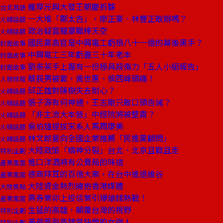
龐厚元與大發王朝慶拆夥
台北耳語
一大堆「鄭太吉」，廖正豪、林豐正敢辦嗎？
火線話題
政治疑雲籠罩職棒天空
火線話題
國民黨高官是中興電工虧損八十一億的幕後黑手？
封面故事
中興電工三年虧盡三十年老本
封面故事
劉泰英手上握有一份極具殺傷力「五人小組報告」
封面故事
蔡辰男被套，黃世惠、侯西峰頭痛！
人物特寫
邱正雄對陳樹失去耐心？
火線話題
張子源有何神通，王志剛只敢口頭告誡？
火線話題
「非主流大本營」中經院將被整肅？
火線話題
吳伯雄提拔宋系人馬周康美
火線話題
林文郎要向全國企業推薦「民進黨顧問」
火線話題
大陸政策「精神分裂」台北、北京且戰且走
特別企劃
進口洋酒將有公賣局的味道
產業風雲
德商拜耳的百億大案，在台中進退維谷
產業風雲
大陸資金熱烈擁抱香港媒體
大陸焦點
票券業卯上投信業引爆搶錢熱戰！
產業風雲
生猛的高雄，顛覆台灣的視野
特別企劃
黃蓓蕾到高雄當快樂的女強人
特別企劃