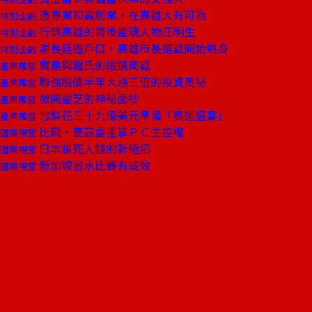
憑專業知識創業，在高雄大有可為
特別企劃
行銷高雄的幕後靈魂人物汪明生
特別企劃
謝長廷遷戶口，高雄市長選戰開始熱身
特別企劃
寶島與羅氏的眼鏡商戰
產業風雲
聯強股價半年大漲三倍的投資奧祕
產業風雲
掀開靈芝的神祕面紗
產業風雲
雪梨花三十九億美元準備「奧運盛宴」
產業風雲
比爾‧蓋茲要重掌ＰＣ主控權
國際視窗
日本賺死人錢的新絕招
國際視窗
新加坡省水比賽有成效
國際視窗