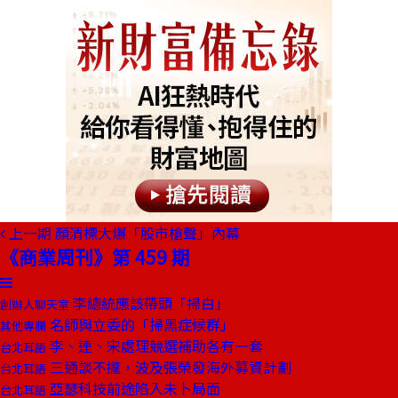
上一期
顏清標大爆「股市槍聲」內幕
《商業周刊》第 459 期
李總統應該帶頭「掃白」
創辦人聊天室
名師與立委的「掃黑症候群」
其他專欄
李、連、宋處理競選補助各有一套
台北耳語
三通談不攏，波及張榮發海外募資計劃
台北耳語
亞瑟科技前途陷入未卜局面
台北耳語