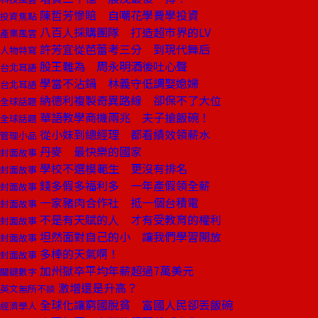
陳哲芳慘賠 自嘲花學費學投資
投資焦點
八百人採購團隊 打造超市界的LV
產業風雲
許芳宜從芭蕾考三分 到現代舞后
人物特寫
股王難為 周永明酒後吐心聲
台北耳語
學當不沾鍋 林義守低調娶媳婦
台北耳語
納德利複製奇異路線 卻保不了大位
全球話題
華語教學商機兩兆 夫子搶飯碗！
全球話題
從小妹到總經理 都看績效領薪水
管理小品
丹麥 最快樂的國家
封面故事
學校不選模範生 更沒有排名
封面故事
錢多假多福利多 一年產假領全薪
封面故事
一家豬肉合作社 抵一個台積電
封面故事
不是有天賦的人 才有受教育的權利
封面故事
坦然面對自己的小 讓我們學習開放
封面故事
多棒的天氣啊！
封面故事
加州獄卒平均年薪超過7萬美元
關鍵數字
激增還是升高？
英文無所不談
全球化讓窮國脫貧 富國人民卻丟飯碗
經濟學人