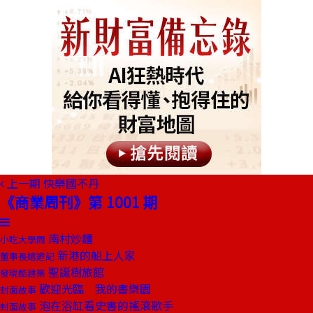
上一期
快樂國不丹
《商業周刊》第 1001 期
南村炒麵
小吃大學問
新港的船上人家
董事長嬉遊記
聖誕樹旅館
發現酷建築
歡迎光臨 我的書樂園
封面故事
泡在浴缸看史書的搖滾歌手
封面故事