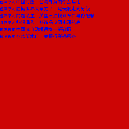
中國打壓 台灣外貿關係孤島化
經濟學人
虛擬世界太暴力？ 電玩將走向分級
經濟學人
問題叢生 英國石油找來布希幕僚把脈
經濟學人
熱錢湧入 藝術品身價水漲船高
經濟學人
中國成自動櫃員機一級戰區
國際視窗
存款低水位 美銀行業遇嚴冬
國際視窗