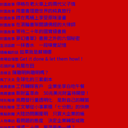
停格在老火車上的兩代父子情
封面故事
用童書環遊世界的純真旅行
封面故事
蹲在馬桶上享受原味漫畫
封面故事
在滾輪書架間讀佛經的大律師
封面故事
等待二十年的國寶級書房
封面故事
夢幻書單》書房之外的六個秘密
封面故事
一抹香水 一段嗅覺記憶
生活話題
如果我是蘇珊娜
總編輯的話
Get it done & let them howl !
商場自慢塾
見龍在田
石頭評論
陳聰明夠聰明嗎？
去梯言
全球化的三套劇本
馬丁沃夫
工作轉嫁客戶 企業坐享白吃午餐
商周書摘
新財富革命 50兆美元財富待開發！
商周書摘
商周發行量透明化 是對自己的鞭策
特別報導
王文華從小事累積「七分飽」的快樂
特別報導
大陸訪問團擺明 只買大企業的帳
焦點新聞
看問題的態度 決定企業轉型成敗
人物專訪
增資二十億 展茂最後一搏？
科技風雲