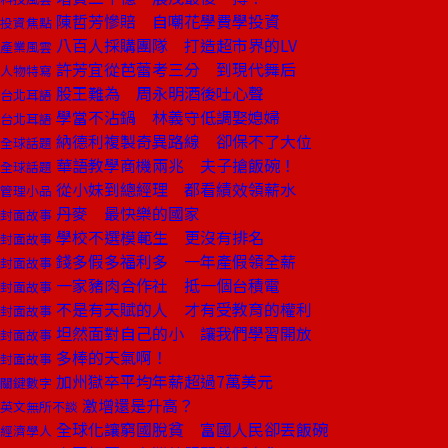
陳哲芳慘賠 自嘲花學費學投資
投資焦點
八百人採購團隊 打造超市界的LV
產業風雲
許芳宜從芭蕾考三分 到現代舞后
人物特寫
股王難為 周永明酒後吐心聲
台北耳語
學當不沾鍋 林義守低調娶媳婦
台北耳語
納德利複製奇異路線 卻保不了大位
全球話題
華語教學商機兩兆 夫子搶飯碗！
全球話題
從小妹到總經理 都看績效領薪水
管理小品
丹麥 最快樂的國家
封面故事
學校不選模範生 更沒有排名
封面故事
錢多假多福利多 一年產假領全薪
封面故事
一家豬肉合作社 抵一個台積電
封面故事
不是有天賦的人 才有受教育的權利
封面故事
坦然面對自己的小 讓我們學習開放
封面故事
多棒的天氣啊！
封面故事
加州獄卒平均年薪超過7萬美元
關鍵數字
激增還是升高？
英文無所不談
全球化讓窮國脫貧 富國人民卻丟飯碗
經濟學人