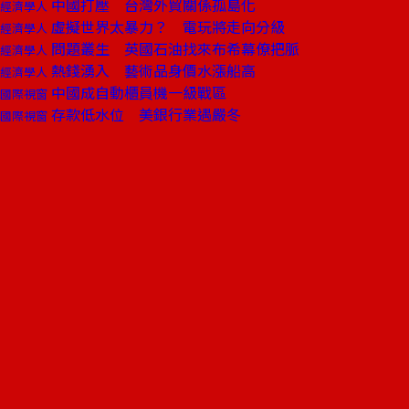
中國打壓 台灣外貿關係孤島化
經濟學人
虛擬世界太暴力？ 電玩將走向分級
經濟學人
問題叢生 英國石油找來布希幕僚把脈
經濟學人
熱錢湧入 藝術品身價水漲船高
經濟學人
中國成自動櫃員機一級戰區
國際視窗
存款低水位 美銀行業遇嚴冬
國際視窗