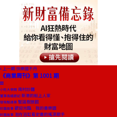
上一期
快樂國不丹
《商業周刊》第 1001 期
南村炒麵
小吃大學問
新港的船上人家
董事長嬉遊記
聖誕樹旅館
發現酷建築
歡迎光臨 我的書樂園
封面故事
泡在浴缸看史書的搖滾歌手
封面故事