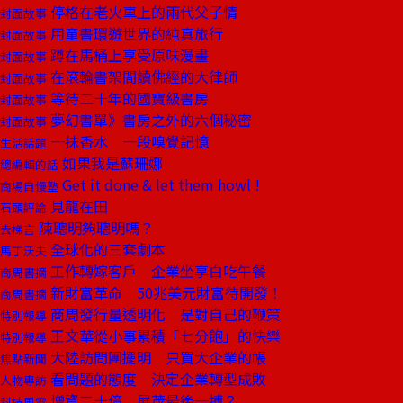
停格在老火車上的兩代父子情
封面故事
用童書環遊世界的純真旅行
封面故事
蹲在馬桶上享受原味漫畫
封面故事
在滾輪書架間讀佛經的大律師
封面故事
等待二十年的國寶級書房
封面故事
夢幻書單》書房之外的六個秘密
封面故事
一抹香水 一段嗅覺記憶
生活話題
如果我是蘇珊娜
總編輯的話
Get it done & let them howl !
商場自慢塾
見龍在田
石頭評論
陳聰明夠聰明嗎？
去梯言
全球化的三套劇本
馬丁沃夫
工作轉嫁客戶 企業坐享白吃午餐
商周書摘
新財富革命 50兆美元財富待開發！
商周書摘
商周發行量透明化 是對自己的鞭策
特別報導
王文華從小事累積「七分飽」的快樂
特別報導
大陸訪問團擺明 只買大企業的帳
焦點新聞
看問題的態度 決定企業轉型成敗
人物專訪
增資二十億 展茂最後一搏？
科技風雲