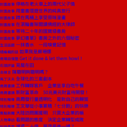
停格在老火車上的兩代父子情
封面故事
用童書環遊世界的純真旅行
封面故事
蹲在馬桶上享受原味漫畫
封面故事
在滾輪書架間讀佛經的大律師
封面故事
等待二十年的國寶級書房
封面故事
夢幻書單》書房之外的六個秘密
封面故事
一抹香水 一段嗅覺記憶
生活話題
如果我是蘇珊娜
總編輯的話
Get it done & let them howl !
商場自慢塾
見龍在田
石頭評論
陳聰明夠聰明嗎？
去梯言
全球化的三套劇本
馬丁沃夫
工作轉嫁客戶 企業坐享白吃午餐
商周書摘
新財富革命 50兆美元財富待開發！
商周書摘
商周發行量透明化 是對自己的鞭策
特別報導
王文華從小事累積「七分飽」的快樂
特別報導
大陸訪問團擺明 只買大企業的帳
焦點新聞
看問題的態度 決定企業轉型成敗
人物專訪
增資二十億 展茂最後一搏？
科技風雲