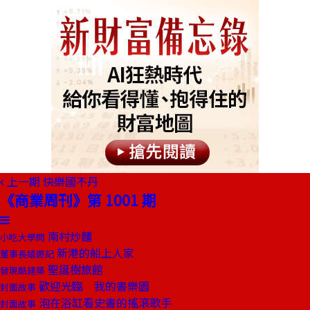
上一期
快樂國不丹
《商業周刊》第 1001 期
南村炒麵
小吃大學問
新港的船上人家
董事長嬉遊記
聖誕樹旅館
發現酷建築
歡迎光臨 我的書樂園
封面故事
泡在浴缸看史書的搖滾歌手
封面故事