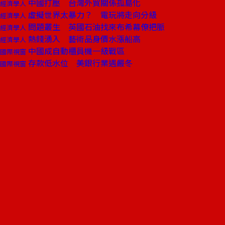
中國打壓 台灣外貿關係孤島化
經濟學人
虛擬世界太暴力？ 電玩將走向分級
經濟學人
問題叢生 英國石油找來布希幕僚把脈
經濟學人
熱錢湧入 藝術品身價水漲船高
經濟學人
中國成自動櫃員機一級戰區
國際視窗
存款低水位 美銀行業遇嚴冬
國際視窗