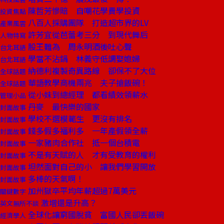
陳哲芳慘賠 自嘲花學費學投資
投資焦點
八百人採購團隊 打造超市界的LV
產業風雲
許芳宜從芭蕾考三分 到現代舞后
人物特寫
股王難為 周永明酒後吐心聲
台北耳語
學當不沾鍋 林義守低調娶媳婦
台北耳語
納德利複製奇異路線 卻保不了大位
全球話題
華語教學商機兩兆 夫子搶飯碗！
全球話題
從小妹到總經理 都看績效領薪水
管理小品
丹麥 最快樂的國家
封面故事
學校不選模範生 更沒有排名
封面故事
錢多假多福利多 一年產假領全薪
封面故事
一家豬肉合作社 抵一個台積電
封面故事
不是有天賦的人 才有受教育的權利
封面故事
坦然面對自己的小 讓我們學習開放
封面故事
多棒的天氣啊！
封面故事
加州獄卒平均年薪超過7萬美元
關鍵數字
激增還是升高？
英文無所不談
全球化讓窮國脫貧 富國人民卻丟飯碗
經濟學人