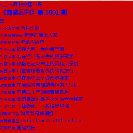
上一期
快樂國不丹
《商業周刊》第 1001 期
南村炒麵
小吃大學問
新港的船上人家
董事長嬉遊記
聖誕樹旅館
發現酷建築
歡迎光臨 我的書樂園
封面故事
泡在浴缸看史書的搖滾歌手
封面故事
停格在老火車上的兩代父子情
封面故事
用童書環遊世界的純真旅行
封面故事
蹲在馬桶上享受原味漫畫
封面故事
在滾輪書架間讀佛經的大律師
封面故事
等待二十年的國寶級書房
封面故事
夢幻書單》書房之外的六個秘密
封面故事
一抹香水 一段嗅覺記憶
生活話題
如果我是蘇珊娜
總編輯的話
Get it done & let them howl !
商場自慢塾
見龍在田
石頭評論