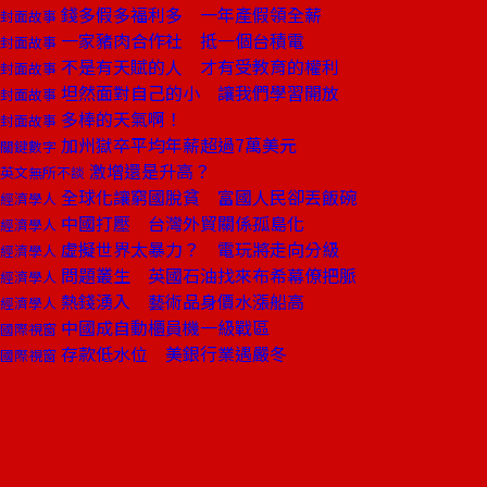
錢多假多福利多 一年產假領全薪
封面故事
一家豬肉合作社 抵一個台積電
封面故事
不是有天賦的人 才有受教育的權利
封面故事
坦然面對自己的小 讓我們學習開放
封面故事
多棒的天氣啊！
封面故事
加州獄卒平均年薪超過7萬美元
關鍵數字
激增還是升高？
英文無所不談
全球化讓窮國脫貧 富國人民卻丟飯碗
經濟學人
中國打壓 台灣外貿關係孤島化
經濟學人
虛擬世界太暴力？ 電玩將走向分級
經濟學人
問題叢生 英國石油找來布希幕僚把脈
經濟學人
熱錢湧入 藝術品身價水漲船高
經濟學人
中國成自動櫃員機一級戰區
國際視窗
存款低水位 美銀行業遇嚴冬
國際視窗