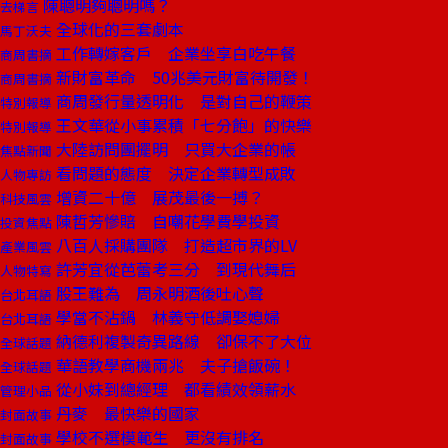
陳聰明夠聰明嗎？
去梯言
全球化的三套劇本
馬丁沃夫
工作轉嫁客戶 企業坐享白吃午餐
商周書摘
新財富革命 50兆美元財富待開發！
商周書摘
商周發行量透明化 是對自己的鞭策
特別報導
王文華從小事累積「七分飽」的快樂
特別報導
大陸訪問團擺明 只買大企業的帳
焦點新聞
看問題的態度 決定企業轉型成敗
人物專訪
增資二十億 展茂最後一搏？
科技風雲
陳哲芳慘賠 自嘲花學費學投資
投資焦點
八百人採購團隊 打造超市界的LV
產業風雲
許芳宜從芭蕾考三分 到現代舞后
人物特寫
股王難為 周永明酒後吐心聲
台北耳語
學當不沾鍋 林義守低調娶媳婦
台北耳語
納德利複製奇異路線 卻保不了大位
全球話題
華語教學商機兩兆 夫子搶飯碗！
全球話題
從小妹到總經理 都看績效領薪水
管理小品
丹麥 最快樂的國家
封面故事
學校不選模範生 更沒有排名
封面故事