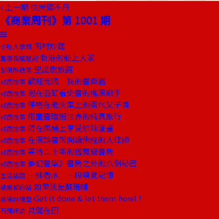
上一期
快樂國不丹
《商業周刊》第 1001 期
南村炒麵
小吃大學問
新港的船上人家
董事長嬉遊記
聖誕樹旅館
發現酷建築
歡迎光臨 我的書樂園
封面故事
泡在浴缸看史書的搖滾歌手
封面故事
停格在老火車上的兩代父子情
封面故事
用童書環遊世界的純真旅行
封面故事
蹲在馬桶上享受原味漫畫
封面故事
在滾輪書架間讀佛經的大律師
封面故事
等待二十年的國寶級書房
封面故事
夢幻書單》書房之外的六個秘密
封面故事
一抹香水 一段嗅覺記憶
生活話題
如果我是蘇珊娜
總編輯的話
Get it done & let them howl !
商場自慢塾
見龍在田
石頭評論