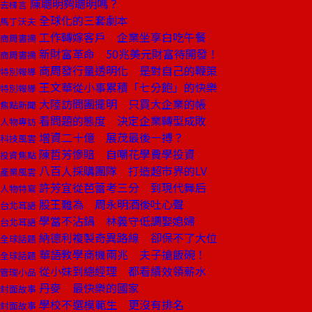
陳聰明夠聰明嗎？
去梯言
全球化的三套劇本
馬丁沃夫
工作轉嫁客戶 企業坐享白吃午餐
商周書摘
新財富革命 50兆美元財富待開發！
商周書摘
商周發行量透明化 是對自己的鞭策
特別報導
王文華從小事累積「七分飽」的快樂
特別報導
大陸訪問團擺明 只買大企業的帳
焦點新聞
看問題的態度 決定企業轉型成敗
人物專訪
增資二十億 展茂最後一搏？
科技風雲
陳哲芳慘賠 自嘲花學費學投資
投資焦點
八百人採購團隊 打造超市界的LV
產業風雲
許芳宜從芭蕾考三分 到現代舞后
人物特寫
股王難為 周永明酒後吐心聲
台北耳語
學當不沾鍋 林義守低調娶媳婦
台北耳語
納德利複製奇異路線 卻保不了大位
全球話題
華語教學商機兩兆 夫子搶飯碗！
全球話題
從小妹到總經理 都看績效領薪水
管理小品
丹麥 最快樂的國家
封面故事
學校不選模範生 更沒有排名
封面故事