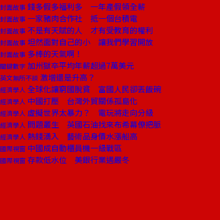
錢多假多福利多 一年產假領全薪
封面故事
一家豬肉合作社 抵一個台積電
封面故事
不是有天賦的人 才有受教育的權利
封面故事
坦然面對自己的小 讓我們學習開放
封面故事
多棒的天氣啊！
封面故事
加州獄卒平均年薪超過7萬美元
關鍵數字
激增還是升高？
英文無所不談
全球化讓窮國脫貧 富國人民卻丟飯碗
經濟學人
中國打壓 台灣外貿關係孤島化
經濟學人
虛擬世界太暴力？ 電玩將走向分級
經濟學人
問題叢生 英國石油找來布希幕僚把脈
經濟學人
熱錢湧入 藝術品身價水漲船高
經濟學人
中國成自動櫃員機一級戰區
國際視窗
存款低水位 美銀行業遇嚴冬
國際視窗