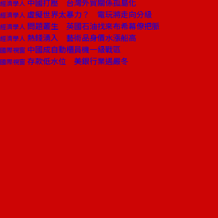
中國打壓 台灣外貿關係孤島化
經濟學人
虛擬世界太暴力？ 電玩將走向分級
經濟學人
問題叢生 英國石油找來布希幕僚把脈
經濟學人
熱錢湧入 藝術品身價水漲船高
經濟學人
中國成自動櫃員機一級戰區
國際視窗
存款低水位 美銀行業遇嚴冬
國際視窗