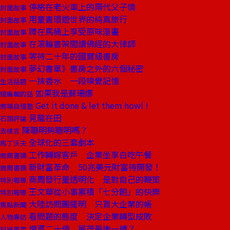
停格在老火車上的兩代父子情
封面故事
用童書環遊世界的純真旅行
封面故事
蹲在馬桶上享受原味漫畫
封面故事
在滾輪書架間讀佛經的大律師
封面故事
等待二十年的國寶級書房
封面故事
夢幻書單》書房之外的六個秘密
封面故事
一抹香水 一段嗅覺記憶
生活話題
如果我是蘇珊娜
總編輯的話
Get it done & let them howl !
商場自慢塾
見龍在田
石頭評論
陳聰明夠聰明嗎？
去梯言
全球化的三套劇本
馬丁沃夫
工作轉嫁客戶 企業坐享白吃午餐
商周書摘
新財富革命 50兆美元財富待開發！
商周書摘
商周發行量透明化 是對自己的鞭策
特別報導
王文華從小事累積「七分飽」的快樂
特別報導
大陸訪問團擺明 只買大企業的帳
焦點新聞
看問題的態度 決定企業轉型成敗
人物專訪
增資二十億 展茂最後一搏？
科技風雲