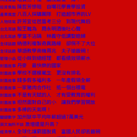
陳哲芳慘賠 自嘲花學費學投資
投資焦點
八百人採購團隊 打造超市界的LV
產業風雲
許芳宜從芭蕾考三分 到現代舞后
人物特寫
股王難為 周永明酒後吐心聲
台北耳語
學當不沾鍋 林義守低調娶媳婦
台北耳語
納德利複製奇異路線 卻保不了大位
全球話題
華語教學商機兩兆 夫子搶飯碗！
全球話題
從小妹到總經理 都看績效領薪水
管理小品
丹麥 最快樂的國家
封面故事
學校不選模範生 更沒有排名
封面故事
錢多假多福利多 一年產假領全薪
封面故事
一家豬肉合作社 抵一個台積電
封面故事
不是有天賦的人 才有受教育的權利
封面故事
坦然面對自己的小 讓我們學習開放
封面故事
多棒的天氣啊！
封面故事
加州獄卒平均年薪超過7萬美元
關鍵數字
激增還是升高？
英文無所不談
全球化讓窮國脫貧 富國人民卻丟飯碗
經濟學人