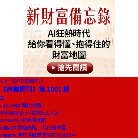
上一期
快樂國不丹
《商業周刊》第 1001 期
南村炒麵
小吃大學問
新港的船上人家
董事長嬉遊記
聖誕樹旅館
發現酷建築
歡迎光臨 我的書樂園
封面故事
泡在浴缸看史書的搖滾歌手
封面故事