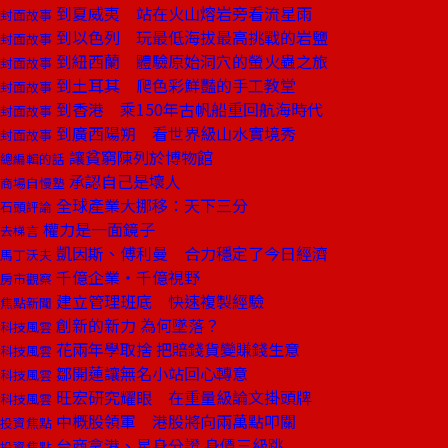
到夏威夷 站在火山熔岩旁看流星雨
封面故事
到以色列 玩最低海拔最高挑戰的岩鹽
封面故事
到紐西蘭 體驗原始洞穴的螢火蟲之旅
封面故事
到土耳其 爬色彩鮮豔的手工教堂
封面故事
到香港 乘150年古帆船重回航海時代
封面故事
到廣西陽朔 看世界級山水實境秀
封面故事
讓貧窮陳列於博物館
總編輯的話
承認自己是壞人
商場自慢塾
全球產業大挪移：天下三分
石頭評論
權力是一面鏡子
去梯言
凱因斯、傅利曼 合力穩定了今日經濟
馬丁沃夫
千億企業‧千億視野
房市觀察
建立管理班底 快速複製經驗
焦點新聞
創新的新力 為何墜落？
科技風雲
花兩年學取捨 把賠錢貨變賺錢生意
科技風雲
鄒開蓮讓無名小站回心轉意
科技風雲
旺宏研究耀眼 在重量級論文掛頭牌
科技風雲
中概股領軍 港股將向兩萬點叩關
投資焦點
台商拿港、星身分證 身價三級跳
投資焦點