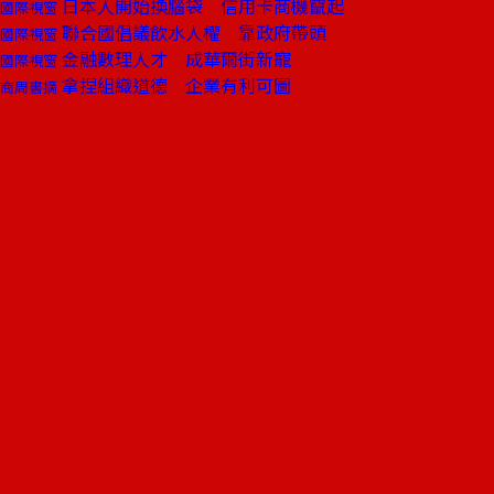
日本人開始換腦袋 信用卡商機竄起
國際視窗
聯合國倡議飲水人權 靠政府帶頭
國際視窗
金融數理人才 成華爾街新寵
國際視窗
拿捏組織道德 企業有利可圖
商周書摘