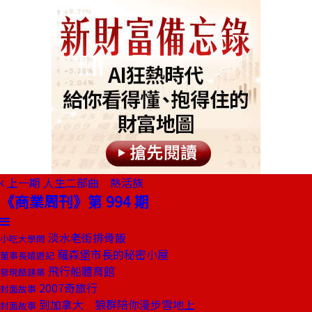
上一期
人生二部曲 熱活族
《商業周刊》第 994 期
淡水老街排骨飯
小吃大學問
羅森堡市長的秘密小屋
董事長嬉遊記
飛行船體育館
發現酷建築
2007奇旅行
封面故事
到加拿大 狼群陪你漫步雪地上
封面故事