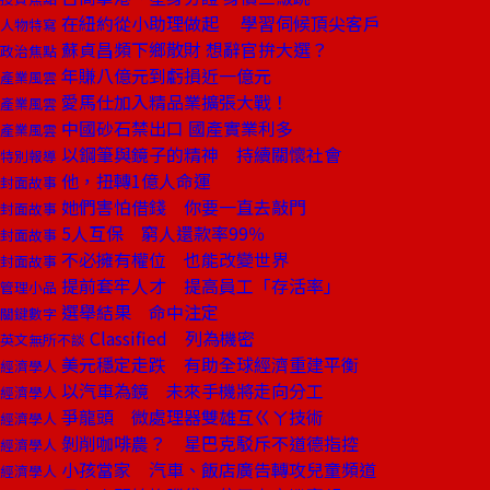
在紐約從小助理做起 學習伺候頂尖客戶
人物特寫
蘇貞昌頻下鄉散財 想辭官拚大選？
政治焦點
年賺八億元到虧損近一億元
產業風雲
愛馬仕加入精品業擴張大戰！
產業風雲
中國砂石禁出口 國產實業利多
產業風雲
以鋼筆與鏡子的精神 持續關懷社會
特別報導
他，扭轉1億人命運
封面故事
她們害怕借錢 你要一直去敲門
封面故事
5人互保 窮人還款率99％
封面故事
不必擁有權位 也能改變世界
封面故事
提前套牢人才 提高員工「存活率」
管理小品
選舉結果 命中注定
關鍵數字
Classified 列為機密
英文無所不談
美元穩定走跌 有助全球經濟重建平衡
經濟學人
以汽車為鏡 未來手機將走向分工
經濟學人
爭龍頭 微處理器雙雄互ㄍㄚ技術
經濟學人
剝削咖啡農？ 星巴克駁斥不道德指控
經濟學人
小孩當家 汽車、飯店廣告轉攻兒童頻道
經濟學人