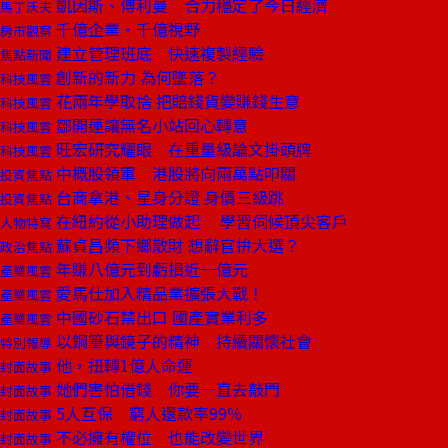
凱因斯、傅利曼 合力穩定了今日經濟
馬丁沃夫
千億企業‧千億視野
房市觀察
建立管理班底 快速複製經驗
焦點新聞
創新的新力 為何墜落？
科技風雲
花兩年學取捨 把賠錢貨變賺錢生意
科技風雲
鄒開蓮讓無名小站回心轉意
科技風雲
旺宏研究耀眼 在重量級論文掛頭牌
科技風雲
中概股領軍 港股將向兩萬點叩關
投資焦點
台商拿港、星身分證 身價三級跳
投資焦點
在紐約從小助理做起 學習伺候頂尖客戶
人物特寫
蘇貞昌頻下鄉散財 想辭官拚大選？
政治焦點
年賺八億元到虧損近一億元
產業風雲
愛馬仕加入精品業擴張大戰！
產業風雲
中國砂石禁出口 國產實業利多
產業風雲
以鋼筆與鏡子的精神 持續關懷社會
特別報導
他，扭轉1億人命運
封面故事
她們害怕借錢 你要一直去敲門
封面故事
5人互保 窮人還款率99％
封面故事
不必擁有權位 也能改變世界
封面故事