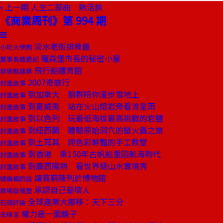
上一期
人生二部曲 熱活族
《商業周刊》第 994 期
淡水老街排骨飯
小吃大學問
羅森堡市長的秘密小屋
董事長嬉遊記
飛行船體育館
發現酷建築
2007奇旅行
封面故事
到加拿大 狼群陪你漫步雪地上
封面故事
到夏威夷 站在火山熔岩旁看流星雨
封面故事
到以色列 玩最低海拔最高挑戰的岩鹽
封面故事
到紐西蘭 體驗原始洞穴的螢火蟲之旅
封面故事
到土耳其 爬色彩鮮豔的手工教堂
封面故事
到香港 乘150年古帆船重回航海時代
封面故事
到廣西陽朔 看世界級山水實境秀
封面故事
讓貧窮陳列於博物館
總編輯的話
承認自己是壞人
商場自慢塾
全球產業大挪移：天下三分
石頭評論
權力是一面鏡子
去梯言