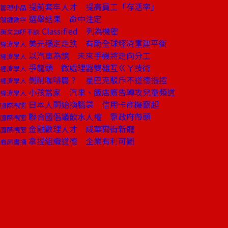
提前套牢人才 提高員工「存活率」
管理小品
選舉結果 命中注定
關鍵數字
Classified 列為機密
英文無所不談
美元穩定走跌 有助全球經濟重建平衡
經濟學人
以汽車為鏡 未來手機將走向分工
經濟學人
爭龍頭 微處理器雙雄互ㄍㄚ技術
經濟學人
剝削咖啡農？ 星巴克駁斥不道德指控
經濟學人
小孩當家 汽車、飯店廣告轉攻兒童頻道
經濟學人
日本人開始換腦袋 信用卡商機竄起
國際視窗
聯合國倡議飲水人權 靠政府帶頭
國際視窗
金融數理人才 成華爾街新寵
國際視窗
拿捏組織道德 企業有利可圖
商周書摘