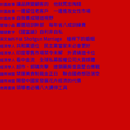
讓品牌變顧客的 他就死忠掏錢
封面故事
一邊留住老客戶 一邊進攻女性市場
封面故事
自我養成隧道視野
封面故事
嚴選培訓幹部 每年省八成訓練費
管理小品
《國富論》自利非自私
關鍵數字
Shotgun Marriage 槍桿下的婚姻
英文無所不談
共和黨退位 民主黨當家未必會更好
經濟學人
印度零售市場禁令未解 外資繞道卡位
經濟學人
看中金流 全球私募股權公司大買媒體
經濟學人
超市、郵購夾擊 連鎖藥房垂直整合應戰
經濟學人
禁運美食制裁金正日 聯合國奇想恐落空
國際視窗
開發中國家發展花卉經濟的代價
國際視窗
領導者必備八大調停工具
商周書摘