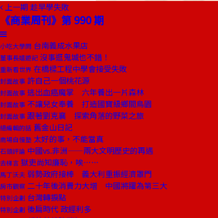
上一期
趁早學失敗
《商業周刊》第 990 期
台南義成水果店
小吃大學問
沒事逛鬼城也不錯！
董事長嬉遊記
在橋樑工程中學會接受失敗
重新看世界
許自己一個桃花源
封面故事
逃出血癌魔掌 六年養出一片森林
封面故事
不讓兒女奉養 打造國寶級鄉間鳥園
封面故事
跟著劉克襄 探索角落的野菜之旅
封面故事
舊金山日記
總編輯的話
太好的事，不能當真
商場自慢塾
中國vs.非洲——兩大文明歷史的再遇
石頭評論
獄吏尚知廉恥，唉……
去梯言
弱勢政府接棒 義大利重振經濟罩門
馬丁沃夫
二十年後消費力大增 中國將躍為第三大
房市觀察
台灣轉捩點
特別企劃
後扁時代 政經利多
特別企劃