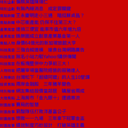
偏執英雄陳瑞仁
特別企劃
有無內線消息 成定罪關鍵
特別企劃
王永慶明走小三通 暗挺蘇貞昌？
焦點新聞
中芯衝產能 仍保不住第三大？
焦點新聞
連撿三便宜 能率市值六年增九倍
產業風雲
娛樂圈成立創意產業基金第一人
產業風雲
身價64億元的新加坡旅館大亨
焦點人物
三強合縱連橫 搶食台灣網路廣告
科技風雲
無名小站力駁Yahoo!購併傳聞
科技風雲
在板塊整併中力爭前三大！
科技風雲
把屠宰場當醫院經營的殺豬達人
人物特寫
台灣松下「超級阿嬤」的人生10堂課
人物專訪
兩岸金融股 三年豬羊變色
投資焦點
網友集結殺價當鄰居 購屋省兩成
特別報導
上海房市「金九銀十」遭遇寒流
大陸焦點
賽局的智慧
封面故事
窮酸隊伍打敗洋基富公子
封面故事
慘敗一一九場 三年拿下冠軍金盃
封面故事
績效制度巧妙設計 打破英雄主義
封面故事