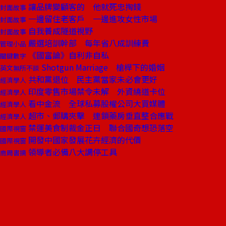
讓品牌變顧客的 他就死忠掏錢
封面故事
一邊留住老客戶 一邊進攻女性市場
封面故事
自我養成隧道視野
封面故事
嚴選培訓幹部 每年省八成訓練費
管理小品
《國富論》自利非自私
關鍵數字
Shotgun Marriage 槍桿下的婚姻
英文無所不談
共和黨退位 民主黨當家未必會更好
經濟學人
印度零售市場禁令未解 外資繞道卡位
經濟學人
看中金流 全球私募股權公司大買媒體
經濟學人
超市、郵購夾擊 連鎖藥房垂直整合應戰
經濟學人
禁運美食制裁金正日 聯合國奇想恐落空
國際視窗
開發中國家發展花卉經濟的代價
國際視窗
領導者必備八大調停工具
商周書摘