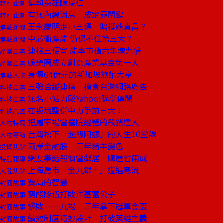
偏執英雄陳瑞仁
特別企劃
有無內線消息 成定罪關鍵
特別企劃
王永慶明走小三通 暗挺蘇貞昌？
焦點新聞
中芯衝產能 仍保不住第三大？
焦點新聞
連撿三便宜 能率市值六年增九倍
產業風雲
娛樂圈成立創意產業基金第一人
產業風雲
身價64億元的新加坡旅館大亨
焦點人物
三強合縱連橫 搶食台灣網路廣告
科技風雲
無名小站力駁Yahoo!購併傳聞
科技風雲
在板塊整併中力爭前三大！
科技風雲
把屠宰場當醫院經營的殺豬達人
人物特寫
台灣松下「超級阿嬤」的人生10堂課
人物專訪
兩岸金融股 三年豬羊變色
投資焦點
網友集結殺價當鄰居 購屋省兩成
特別報導
上海房市「金九銀十」遭遇寒流
大陸焦點
賽局的智慧
封面故事
窮酸隊伍打敗洋基富公子
封面故事
慘敗一一九場 三年拿下冠軍金盃
封面故事
績效制度巧妙設計 打破英雄主義
封面故事