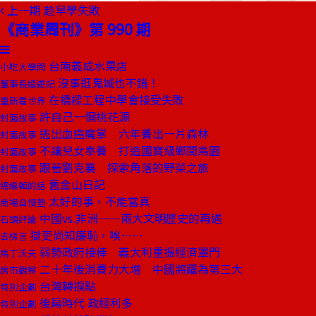
上一期
趁早學失敗
《商業周刊》第 990 期
台南義成水果店
小吃大學問
沒事逛鬼城也不錯！
董事長嬉遊記
在橋樑工程中學會接受失敗
重新看世界
許自己一個桃花源
封面故事
逃出血癌魔掌 六年養出一片森林
封面故事
不讓兒女奉養 打造國寶級鄉間鳥園
封面故事
跟著劉克襄 探索角落的野菜之旅
封面故事
舊金山日記
總編輯的話
太好的事，不能當真
商場自慢塾
中國vs.非洲——兩大文明歷史的再遇
石頭評論
獄吏尚知廉恥，唉……
去梯言
弱勢政府接棒 義大利重振經濟罩門
馬丁沃夫
二十年後消費力大增 中國將躍為第三大
房市觀察
台灣轉捩點
特別企劃
後扁時代 政經利多
特別企劃