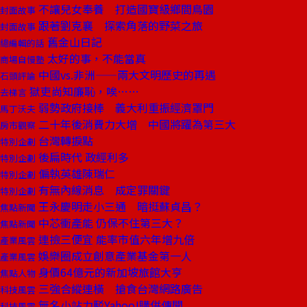
不讓兒女奉養 打造國寶級鄉間鳥園
封面故事
跟著劉克襄 探索角落的野菜之旅
封面故事
舊金山日記
總編輯的話
太好的事，不能當真
商場自慢塾
中國vs.非洲——兩大文明歷史的再遇
石頭評論
獄吏尚知廉恥，唉……
去梯言
弱勢政府接棒 義大利重振經濟罩門
馬丁沃夫
二十年後消費力大增 中國將躍為第三大
房市觀察
台灣轉捩點
特別企劃
後扁時代 政經利多
特別企劃
偏執英雄陳瑞仁
特別企劃
有無內線消息 成定罪關鍵
特別企劃
王永慶明走小三通 暗挺蘇貞昌？
焦點新聞
中芯衝產能 仍保不住第三大？
焦點新聞
連撿三便宜 能率市值六年增九倍
產業風雲
娛樂圈成立創意產業基金第一人
產業風雲
身價64億元的新加坡旅館大亨
焦點人物
三強合縱連橫 搶食台灣網路廣告
科技風雲
無名小站力駁Yahoo!購併傳聞
科技風雲