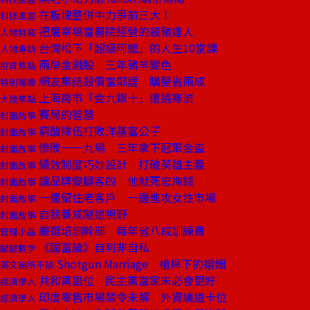
在板塊整併中力爭前三大！
科技風雲
把屠宰場當醫院經營的殺豬達人
人物特寫
台灣松下「超級阿嬤」的人生10堂課
人物專訪
兩岸金融股 三年豬羊變色
投資焦點
網友集結殺價當鄰居 購屋省兩成
特別報導
上海房市「金九銀十」遭遇寒流
大陸焦點
賽局的智慧
封面故事
窮酸隊伍打敗洋基富公子
封面故事
慘敗一一九場 三年拿下冠軍金盃
封面故事
績效制度巧妙設計 打破英雄主義
封面故事
讓品牌變顧客的 他就死忠掏錢
封面故事
一邊留住老客戶 一邊進攻女性市場
封面故事
自我養成隧道視野
封面故事
嚴選培訓幹部 每年省八成訓練費
管理小品
《國富論》自利非自私
關鍵數字
Shotgun Marriage 槍桿下的婚姻
英文無所不談
共和黨退位 民主黨當家未必會更好
經濟學人
印度零售市場禁令未解 外資繞道卡位
經濟學人