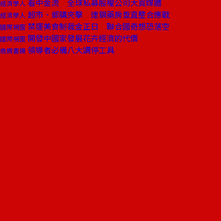
看中金流 全球私募股權公司大買媒體
經濟學人
超市、郵購夾擊 連鎖藥房垂直整合應戰
經濟學人
禁運美食制裁金正日 聯合國奇想恐落空
國際視窗
開發中國家發展花卉經濟的代價
國際視窗
領導者必備八大調停工具
商周書摘