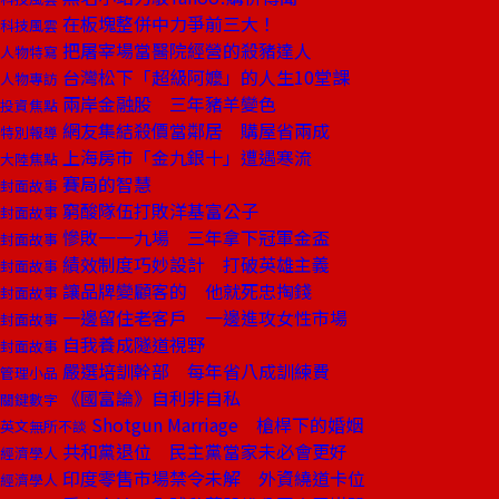
在板塊整併中力爭前三大！
科技風雲
把屠宰場當醫院經營的殺豬達人
人物特寫
台灣松下「超級阿嬤」的人生10堂課
人物專訪
兩岸金融股 三年豬羊變色
投資焦點
網友集結殺價當鄰居 購屋省兩成
特別報導
上海房市「金九銀十」遭遇寒流
大陸焦點
賽局的智慧
封面故事
窮酸隊伍打敗洋基富公子
封面故事
慘敗一一九場 三年拿下冠軍金盃
封面故事
績效制度巧妙設計 打破英雄主義
封面故事
讓品牌變顧客的 他就死忠掏錢
封面故事
一邊留住老客戶 一邊進攻女性市場
封面故事
自我養成隧道視野
封面故事
嚴選培訓幹部 每年省八成訓練費
管理小品
《國富論》自利非自私
關鍵數字
Shotgun Marriage 槍桿下的婚姻
英文無所不談
共和黨退位 民主黨當家未必會更好
經濟學人
印度零售市場禁令未解 外資繞道卡位
經濟學人