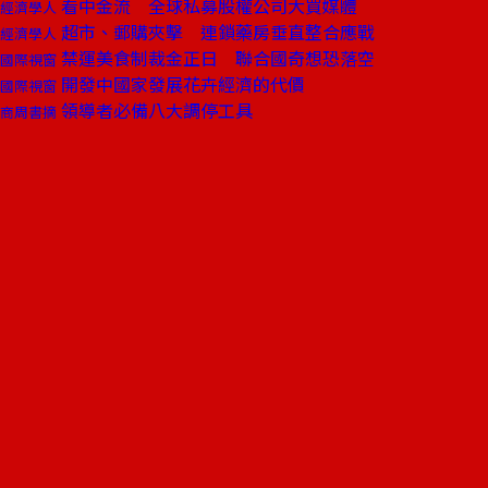
看中金流 全球私募股權公司大買媒體
經濟學人
超市、郵購夾擊 連鎖藥房垂直整合應戰
經濟學人
禁運美食制裁金正日 聯合國奇想恐落空
國際視窗
開發中國家發展花卉經濟的代價
國際視窗
領導者必備八大調停工具
商周書摘