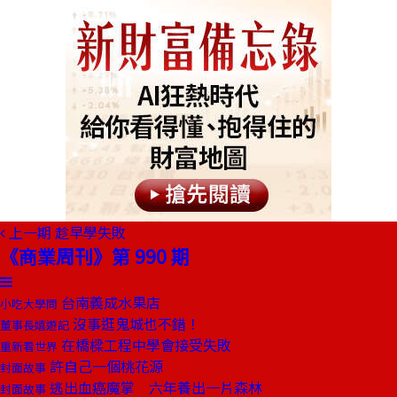
上一期
趁早學失敗
《商業周刊》第 990 期
台南義成水果店
小吃大學問
沒事逛鬼城也不錯！
董事長嬉遊記
在橋樑工程中學會接受失敗
重新看世界
許自己一個桃花源
封面故事
逃出血癌魔掌 六年養出一片森林
封面故事