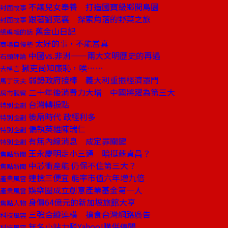
不讓兒女奉養 打造國寶級鄉間鳥園
封面故事
跟著劉克襄 探索角落的野菜之旅
封面故事
舊金山日記
總編輯的話
太好的事，不能當真
商場自慢塾
中國vs.非洲——兩大文明歷史的再遇
石頭評論
獄吏尚知廉恥，唉……
去梯言
弱勢政府接棒 義大利重振經濟罩門
馬丁沃夫
二十年後消費力大增 中國將躍為第三大
房市觀察
台灣轉捩點
特別企劃
後扁時代 政經利多
特別企劃
偏執英雄陳瑞仁
特別企劃
有無內線消息 成定罪關鍵
特別企劃
王永慶明走小三通 暗挺蘇貞昌？
焦點新聞
中芯衝產能 仍保不住第三大？
焦點新聞
連撿三便宜 能率市值六年增九倍
產業風雲
娛樂圈成立創意產業基金第一人
產業風雲
身價64億元的新加坡旅館大亨
焦點人物
三強合縱連橫 搶食台灣網路廣告
科技風雲
無名小站力駁Yahoo!購併傳聞
科技風雲