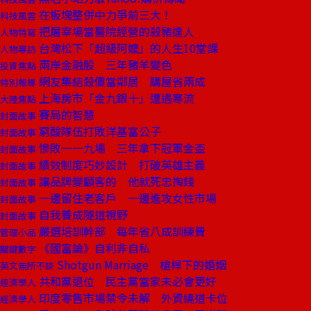
在板塊整併中力爭前三大！
科技風雲
把屠宰場當醫院經營的殺豬達人
人物特寫
台灣松下「超級阿嬤」的人生10堂課
人物專訪
兩岸金融股 三年豬羊變色
投資焦點
網友集結殺價當鄰居 購屋省兩成
特別報導
上海房市「金九銀十」遭遇寒流
大陸焦點
賽局的智慧
封面故事
窮酸隊伍打敗洋基富公子
封面故事
慘敗一一九場 三年拿下冠軍金盃
封面故事
績效制度巧妙設計 打破英雄主義
封面故事
讓品牌變顧客的 他就死忠掏錢
封面故事
一邊留住老客戶 一邊進攻女性市場
封面故事
自我養成隧道視野
封面故事
嚴選培訓幹部 每年省八成訓練費
管理小品
《國富論》自利非自私
關鍵數字
Shotgun Marriage 槍桿下的婚姻
英文無所不談
共和黨退位 民主黨當家未必會更好
經濟學人
印度零售市場禁令未解 外資繞道卡位
經濟學人