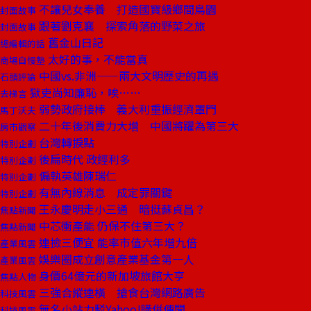
不讓兒女奉養 打造國寶級鄉間鳥園
封面故事
跟著劉克襄 探索角落的野菜之旅
封面故事
舊金山日記
總編輯的話
太好的事，不能當真
商場自慢塾
中國vs.非洲——兩大文明歷史的再遇
石頭評論
獄吏尚知廉恥，唉……
去梯言
弱勢政府接棒 義大利重振經濟罩門
馬丁沃夫
二十年後消費力大增 中國將躍為第三大
房市觀察
台灣轉捩點
特別企劃
後扁時代 政經利多
特別企劃
偏執英雄陳瑞仁
特別企劃
有無內線消息 成定罪關鍵
特別企劃
王永慶明走小三通 暗挺蘇貞昌？
焦點新聞
中芯衝產能 仍保不住第三大？
焦點新聞
連撿三便宜 能率市值六年增九倍
產業風雲
娛樂圈成立創意產業基金第一人
產業風雲
身價64億元的新加坡旅館大亨
焦點人物
三強合縱連橫 搶食台灣網路廣告
科技風雲
無名小站力駁Yahoo!購併傳聞
科技風雲