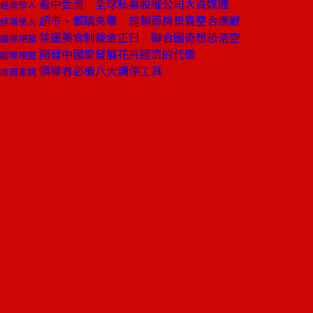
看中金流 全球私募股權公司大買媒體
經濟學人
超市、郵購夾擊 連鎖藥房垂直整合應戰
經濟學人
禁運美食制裁金正日 聯合國奇想恐落空
國際視窗
開發中國家發展花卉經濟的代價
國際視窗
領導者必備八大調停工具
商周書摘