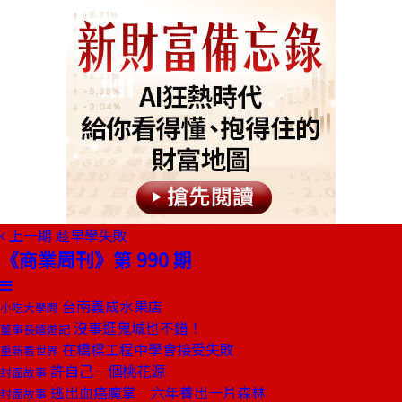
上一期
趁早學失敗
《商業周刊》第 990 期
台南義成水果店
小吃大學問
沒事逛鬼城也不錯！
董事長嬉遊記
在橋樑工程中學會接受失敗
重新看世界
許自己一個桃花源
封面故事
逃出血癌魔掌 六年養出一片森林
封面故事