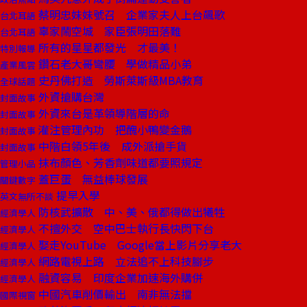
蔡明忠妹妹號召 企業家夫人上台飆歌
台北耳語
辜家鬧空城 家臣張明田落難
台北耳語
所有的星星都發光 才最美！
特別報導
鑽石老大哥彎腰 學做精品小弟
產業風雲
史丹佛打造 勞斯萊斯級MBA教育
全球話題
外資搶購台灣
封面故事
外資來台是革領導階層的命
封面故事
灌注管理內功 把醜小鴨變金鵝
封面故事
中階白領5年後 成外派搶手貨
封面故事
抹布顏色、芳香劑味道都要照規定
管理小品
蓋巨蛋 無益棒球發展
關鍵數字
提早入學
英文無所不談
防核武擴散 中、美、俄都得做出犧牲
經濟學人
不擅外交 空中巴士執行長快閃下台
經濟學人
娶走YouTube Google當上影片分享老大
經濟學人
網路電視上路 立法追不上科技腳步
經濟學人
融資容易 印度企業加速海外購併
經濟學人
中國汽車削價輸出 南非無法擋
國際視窗