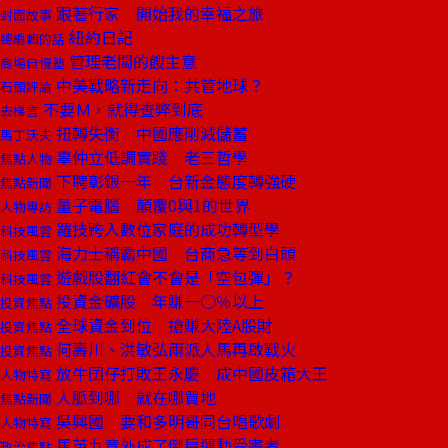
跟著行家 開始我的幸福之旅
封面故事
紐約日記
總編輯的話
管理老闆的餿主意
商場自慢塾
中美戰略新走向：共管地球？
石頭評論
不要Ｍ，就得查弊到底
去梯言
扭轉失衡 中國應削減儲蓄
馬丁沃夫
辜仲立低調實踐 老三哲學
焦點人物
下聘彰銀一年 台新金態度轉強硬
焦點新聞
量子電腦 顛覆0與1的世界
人物專訪
羅技跨入數位家庭的成功轉型學
科技風雲
海力士稱霸中國 台商急等到白頭
科技風雲
遊戲股翻紅會不會是「空包彈」？
科技風雲
投資金礦股 年賺一○％以上
投資焦點
全球資金到位 搶賺大陸A股財
投資焦點
何壽川、洪敏弘兩派人馬再啟戰火
投資焦點
放牛囝仔打敗王永慶 成中國皮箱大王
人物特寫
人脈到哪 就在哪買地
焦點新聞
吳興國 要和多明哥同台唱歌劇
人物特寫
馬英九意外成了倒扁運動受害者
政治焦點