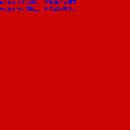
改革沒票房 印度經濟埋地雷
國際視窗
天才的誕生 預告國家的潛力
商周書摘