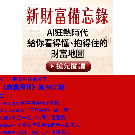
上一期
M型社會來了！
《商業周刊》第 987 期
延平南路福州乾麵
小吃大學問
「三個饅頭」過一夜
董事長嬉遊記
住一晚，無限幸福體驗
封面故事
不愛名牌愛湯宿的董事長夫人
封面故事
秋日 邂逅日本頂級湯宿
封面故事