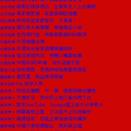
蔡明忠妹妹號召 企業家夫人上台飆歌
台北耳語
辜家鬧空城 家臣張明田落難
台北耳語
所有的星星都發光 才最美！
特別報導
鑽石老大哥彎腰 學做精品小弟
產業風雲
史丹佛打造 勞斯萊斯級MBA教育
全球話題
外資搶購台灣
封面故事
外資來台是革領導階層的命
封面故事
灌注管理內功 把醜小鴨變金鵝
封面故事
中階白領5年後 成外派搶手貨
封面故事
抹布顏色、芳香劑味道都要照規定
管理小品
蓋巨蛋 無益棒球發展
關鍵數字
提早入學
英文無所不談
防核武擴散 中、美、俄都得做出犧牲
經濟學人
不擅外交 空中巴士執行長快閃下台
經濟學人
娶走YouTube Google當上影片分享老大
經濟學人
網路電視上路 立法追不上科技腳步
經濟學人
融資容易 印度企業加速海外購併
經濟學人
中國汽車削價輸出 南非無法擋
國際視窗