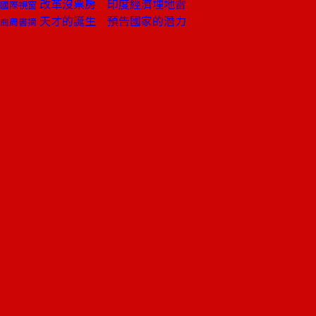
改革沒票房 印度經濟埋地雷
國際視窗
天才的誕生 預告國家的潛力
商周書摘