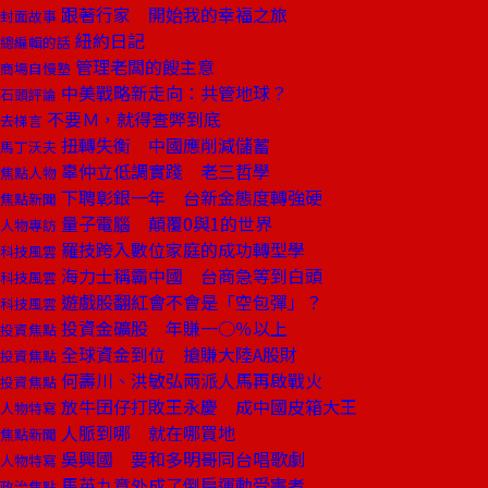
跟著行家 開始我的幸福之旅
封面故事
紐約日記
總編輯的話
管理老闆的餿主意
商場自慢塾
中美戰略新走向：共管地球？
石頭評論
不要Ｍ，就得查弊到底
去梯言
扭轉失衡 中國應削減儲蓄
馬丁沃夫
辜仲立低調實踐 老三哲學
焦點人物
下聘彰銀一年 台新金態度轉強硬
焦點新聞
量子電腦 顛覆0與1的世界
人物專訪
羅技跨入數位家庭的成功轉型學
科技風雲
海力士稱霸中國 台商急等到白頭
科技風雲
遊戲股翻紅會不會是「空包彈」？
科技風雲
投資金礦股 年賺一○％以上
投資焦點
全球資金到位 搶賺大陸A股財
投資焦點
何壽川、洪敏弘兩派人馬再啟戰火
投資焦點
放牛囝仔打敗王永慶 成中國皮箱大王
人物特寫
人脈到哪 就在哪買地
焦點新聞
吳興國 要和多明哥同台唱歌劇
人物特寫
馬英九意外成了倒扁運動受害者
政治焦點