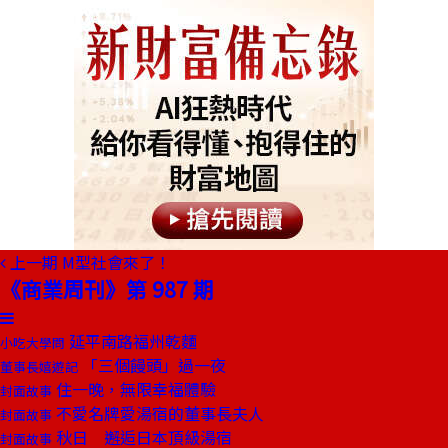
上一期
M型社會來了！
《商業周刊》第 987 期
延平南路福州乾麵
小吃大學問
「三個饅頭」過一夜
董事長嬉遊記
住一晚，無限幸福體驗
封面故事
不愛名牌愛湯宿的董事長夫人
封面故事
秋日 邂逅日本頂級湯宿
封面故事