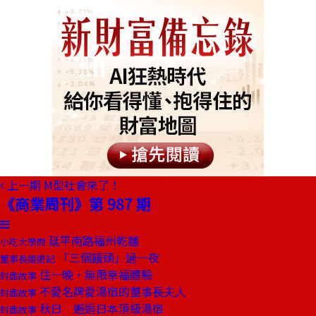
上一期
M型社會來了！
《商業周刊》第 987 期
延平南路福州乾麵
小吃大學問
「三個饅頭」過一夜
董事長嬉遊記
住一晚，無限幸福體驗
封面故事
不愛名牌愛湯宿的董事長夫人
封面故事
秋日 邂逅日本頂級湯宿
封面故事