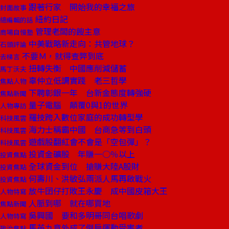
跟著行家 開始我的幸福之旅
封面故事
紐約日記
總編輯的話
管理老闆的餿主意
商場自慢塾
中美戰略新走向：共管地球？
石頭評論
不要Ｍ，就得查弊到底
去梯言
扭轉失衡 中國應削減儲蓄
馬丁沃夫
辜仲立低調實踐 老三哲學
焦點人物
下聘彰銀一年 台新金態度轉強硬
焦點新聞
量子電腦 顛覆0與1的世界
人物專訪
羅技跨入數位家庭的成功轉型學
科技風雲
海力士稱霸中國 台商急等到白頭
科技風雲
遊戲股翻紅會不會是「空包彈」？
科技風雲
投資金礦股 年賺一○％以上
投資焦點
全球資金到位 搶賺大陸A股財
投資焦點
何壽川、洪敏弘兩派人馬再啟戰火
投資焦點
放牛囝仔打敗王永慶 成中國皮箱大王
人物特寫
人脈到哪 就在哪買地
焦點新聞
吳興國 要和多明哥同台唱歌劇
人物特寫
馬英九意外成了倒扁運動受害者
政治焦點