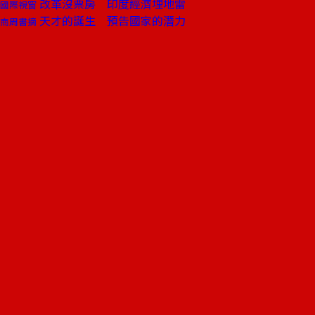
改革沒票房 印度經濟埋地雷
國際視窗
天才的誕生 預告國家的潛力
商周書摘