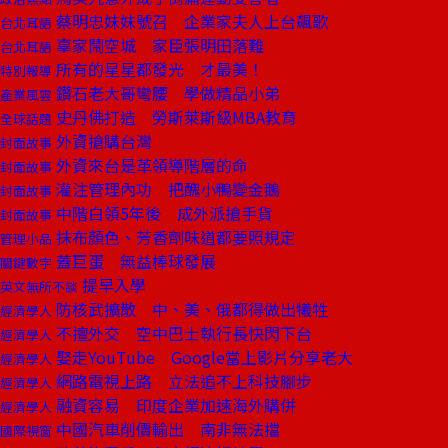
蔡明忠妹妹號召 企業家夫人上台飆歌
台北耳語
辜家鬧空城 家臣張明田落難
台北耳語
所有的星星都發光 才最美！
特別報導
鑽石老大哥彎腰 學做精品小弟
產業風雲
史丹佛打造 勞斯萊斯級MBA教育
全球話題
外資搶購台灣
封面故事
外資來台是革領導階層的命
封面故事
灌注管理內功 把醜小鴨變金鵝
封面故事
中階白領5年後 成外派搶手貨
封面故事
抹布顏色、芳香劑味道都要照規定
管理小品
蓋巨蛋 無益棒球發展
關鍵數字
提早入學
英文無所不談
防核武擴散 中、美、俄都得做出犧牲
經濟學人
不擅外交 空中巴士執行長快閃下台
經濟學人
娶走YouTube Google當上影片分享老大
經濟學人
網路電視上路 立法追不上科技腳步
經濟學人
融資容易 印度企業加速海外購併
經濟學人
中國汽車削價輸出 南非無法擋
國際視窗