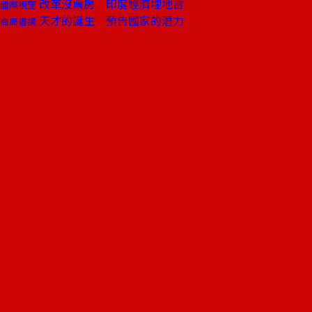
改革沒票房 印度經濟埋地雷
國際視窗
天才的誕生 預告國家的潛力
商周書摘