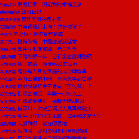
跟著行家 開始我的幸福之旅
封面故事
紐約日記
總編輯的話
管理老闆的餿主意
商場自慢塾
中美戰略新走向：共管地球？
石頭評論
不要Ｍ，就得查弊到底
去梯言
扭轉失衡 中國應削減儲蓄
馬丁沃夫
辜仲立低調實踐 老三哲學
焦點人物
下聘彰銀一年 台新金態度轉強硬
焦點新聞
量子電腦 顛覆0與1的世界
人物專訪
羅技跨入數位家庭的成功轉型學
科技風雲
海力士稱霸中國 台商急等到白頭
科技風雲
遊戲股翻紅會不會是「空包彈」？
科技風雲
投資金礦股 年賺一○％以上
投資焦點
全球資金到位 搶賺大陸A股財
投資焦點
何壽川、洪敏弘兩派人馬再啟戰火
投資焦點
放牛囝仔打敗王永慶 成中國皮箱大王
人物特寫
人脈到哪 就在哪買地
焦點新聞
吳興國 要和多明哥同台唱歌劇
人物特寫
馬英九意外成了倒扁運動受害者
政治焦點