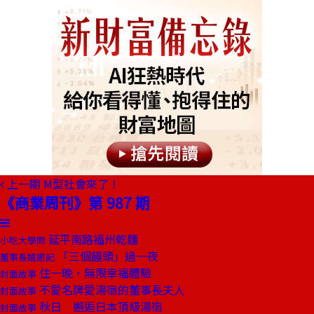
上一期
M型社會來了！
《商業周刊》第 987 期
延平南路福州乾麵
小吃大學問
「三個饅頭」過一夜
董事長嬉遊記
住一晚，無限幸福體驗
封面故事
不愛名牌愛湯宿的董事長夫人
封面故事
秋日 邂逅日本頂級湯宿
封面故事