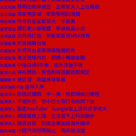
蔡明忠妹妹號召 企業家夫人上台飆歌
台北耳語
辜家鬧空城 家臣張明田落難
台北耳語
所有的星星都發光 才最美！
特別報導
鑽石老大哥彎腰 學做精品小弟
產業風雲
史丹佛打造 勞斯萊斯級MBA教育
全球話題
外資搶購台灣
封面故事
外資來台是革領導階層的命
封面故事
灌注管理內功 把醜小鴨變金鵝
封面故事
中階白領5年後 成外派搶手貨
封面故事
抹布顏色、芳香劑味道都要照規定
管理小品
蓋巨蛋 無益棒球發展
關鍵數字
提早入學
英文無所不談
防核武擴散 中、美、俄都得做出犧牲
經濟學人
不擅外交 空中巴士執行長快閃下台
經濟學人
娶走YouTube Google當上影片分享老大
經濟學人
網路電視上路 立法追不上科技腳步
經濟學人
融資容易 印度企業加速海外購併
經濟學人
中國汽車削價輸出 南非無法擋
國際視窗