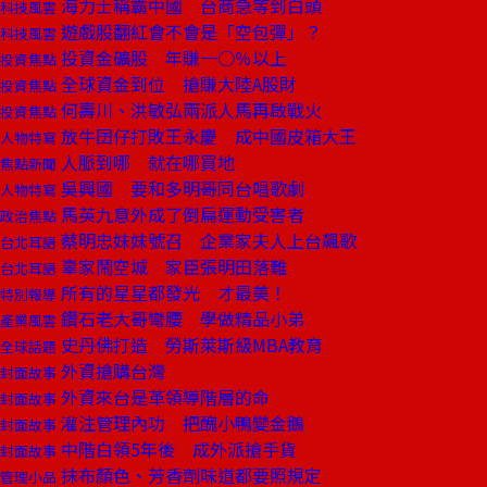
海力士稱霸中國 台商急等到白頭
科技風雲
遊戲股翻紅會不會是「空包彈」？
科技風雲
投資金礦股 年賺一○％以上
投資焦點
全球資金到位 搶賺大陸A股財
投資焦點
何壽川、洪敏弘兩派人馬再啟戰火
投資焦點
放牛囝仔打敗王永慶 成中國皮箱大王
人物特寫
人脈到哪 就在哪買地
焦點新聞
吳興國 要和多明哥同台唱歌劇
人物特寫
馬英九意外成了倒扁運動受害者
政治焦點
蔡明忠妹妹號召 企業家夫人上台飆歌
台北耳語
辜家鬧空城 家臣張明田落難
台北耳語
所有的星星都發光 才最美！
特別報導
鑽石老大哥彎腰 學做精品小弟
產業風雲
史丹佛打造 勞斯萊斯級MBA教育
全球話題
外資搶購台灣
封面故事
外資來台是革領導階層的命
封面故事
灌注管理內功 把醜小鴨變金鵝
封面故事
中階白領5年後 成外派搶手貨
封面故事
抹布顏色、芳香劑味道都要照規定
管理小品