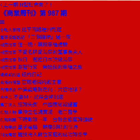
上一期
M型社會來了！
《商業周刊》第 987 期
延平南路福州乾麵
小吃大學問
「三個饅頭」過一夜
董事長嬉遊記
住一晚，無限幸福體驗
封面故事
不愛名牌愛湯宿的董事長夫人
封面故事
秋日 邂逅日本頂級湯宿
封面故事
跟著行家 開始我的幸福之旅
封面故事
紐約日記
總編輯的話
管理老闆的餿主意
商場自慢塾
中美戰略新走向：共管地球？
石頭評論
不要Ｍ，就得查弊到底
去梯言
扭轉失衡 中國應削減儲蓄
馬丁沃夫
辜仲立低調實踐 老三哲學
焦點人物
下聘彰銀一年 台新金態度轉強硬
焦點新聞
量子電腦 顛覆0與1的世界
人物專訪
羅技跨入數位家庭的成功轉型學
科技風雲