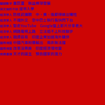
蓋巨蛋 無益棒球發展
關鍵數字
提早入學
英文無所不談
防核武擴散 中、美、俄都得做出犧牲
經濟學人
不擅外交 空中巴士執行長快閃下台
經濟學人
娶走YouTube Google當上影片分享老大
經濟學人
網路電視上路 立法追不上科技腳步
經濟學人
融資容易 印度企業加速海外購併
經濟學人
中國汽車削價輸出 南非無法擋
國際視窗
改革沒票房 印度經濟埋地雷
國際視窗
天才的誕生 預告國家的潛力
商周書摘