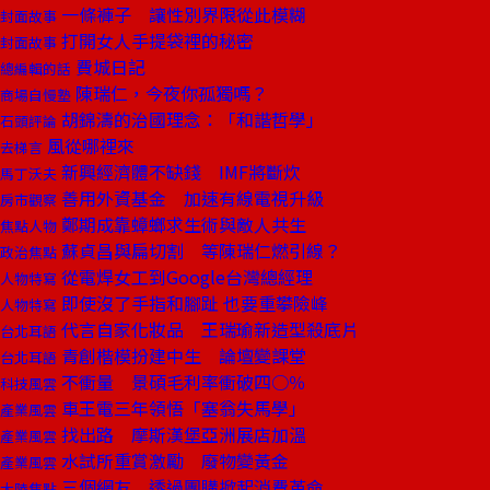
一條褲子 讓性別界限從此模糊
封面故事
打開女人手提袋裡的秘密
封面故事
費城日記
總編輯的話
陳瑞仁，今夜你孤獨嗎？
商場自慢塾
胡錦濤的治國理念：「和諧哲學」
石頭評論
風從哪裡來
去梯言
新興經濟體不缺錢 IMF將斷炊
馬丁沃夫
善用外資基金 加速有線電視升級
房市觀察
鄭期成靠蟑螂求生術與敵人共生
焦點人物
蘇貞昌與扁切割 等陳瑞仁燃引線？
政治焦點
從電焊女工到Google台灣總經理
人物特寫
即使沒了手指和腳趾 也要重攀險峰
人物特寫
代言自家化妝品 王瑞瑜新造型殺底片
台北耳語
青創楷模扮建中生 論壇變課堂
台北耳語
不衝量 景碩毛利率衝破四○％
科技風雲
車王電三年領悟「塞翁失馬學」
產業風雲
找出路 摩斯漢堡亞洲展店加溫
產業風雲
水試所重賞激勵 廢物變黃金
產業風雲
三個網友 透過團購掀起消費革命
大陸焦點