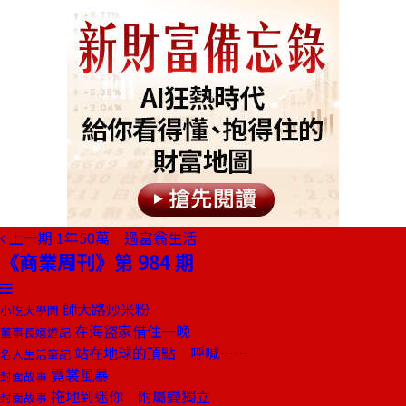
上一期
1年50萬 過富翁生活
《商業周刊》第 984 期
師大路炒米粉
小吃大學問
在海盜家借住一晚
董事長嬉遊記
站在地球的頂點 呼喊……
名人生活筆記
霓裳風暴
封面故事
拖地到迷你 附屬變獨立
封面故事