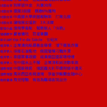
別等退休金 先賺30年
封面故事
選屋3前提 穩抱6%獲利
封面故事
中南部大學商圈報酬率 打敗北部
封面故事
讓租屋加值的 3大法寶
封面故事
借用學長制 幫助新人「快熟」
管理小品
贏者通吃 巨星賺翻
關鍵數字
Fin de Siècle 世紀末
英文無所不談
企業湧向私募基金舉債 埋下風險炸彈
經濟學人
捍衛石油聖地 俄國蠻橫刁難外資
經濟學人
泰國軍事政變 成東南亞國家壞榜樣
經濟學人
在中國水土不服 企業洋和尚流動率高
經濟學人
中國新移民 撐起義大利平價時裝半邊天
國際視窗
馬來西亞布局波灣 爭當伊斯蘭金融中心
國際視窗
育兒經驗 有效為職場表現加分
商周書摘