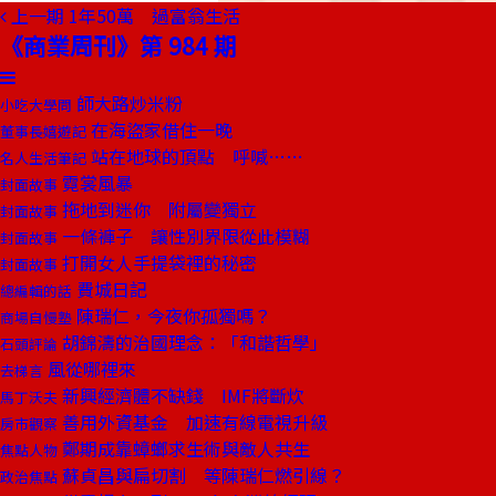
上一期
1年50萬 過富翁生活
《商業周刊》第 984 期
師大路炒米粉
小吃大學問
在海盜家借住一晚
董事長嬉遊記
站在地球的頂點 呼喊……
名人生活筆記
霓裳風暴
封面故事
拖地到迷你 附屬變獨立
封面故事
一條褲子 讓性別界限從此模糊
封面故事
打開女人手提袋裡的秘密
封面故事
費城日記
總編輯的話
陳瑞仁，今夜你孤獨嗎？
商場自慢塾
胡錦濤的治國理念：「和諧哲學」
石頭評論
風從哪裡來
去梯言
新興經濟體不缺錢 IMF將斷炊
馬丁沃夫
善用外資基金 加速有線電視升級
房市觀察
鄭期成靠蟑螂求生術與敵人共生
焦點人物
蘇貞昌與扁切割 等陳瑞仁燃引線？
政治焦點