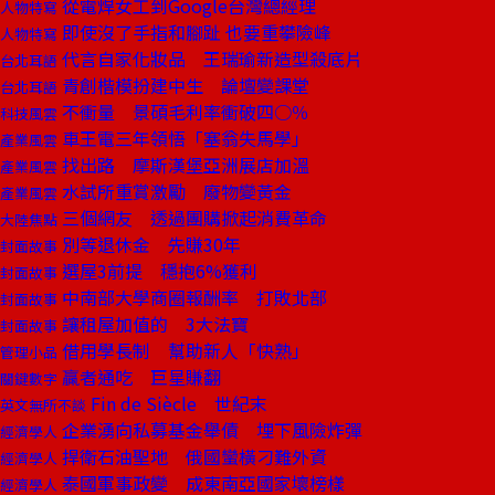
從電焊女工到Google台灣總經理
人物特寫
即使沒了手指和腳趾 也要重攀險峰
人物特寫
代言自家化妝品 王瑞瑜新造型殺底片
台北耳語
青創楷模扮建中生 論壇變課堂
台北耳語
不衝量 景碩毛利率衝破四○％
科技風雲
車王電三年領悟「塞翁失馬學」
產業風雲
找出路 摩斯漢堡亞洲展店加溫
產業風雲
水試所重賞激勵 廢物變黃金
產業風雲
三個網友 透過團購掀起消費革命
大陸焦點
別等退休金 先賺30年
封面故事
選屋3前提 穩抱6%獲利
封面故事
中南部大學商圈報酬率 打敗北部
封面故事
讓租屋加值的 3大法寶
封面故事
借用學長制 幫助新人「快熟」
管理小品
贏者通吃 巨星賺翻
關鍵數字
Fin de Siècle 世紀末
英文無所不談
企業湧向私募基金舉債 埋下風險炸彈
經濟學人
捍衛石油聖地 俄國蠻橫刁難外資
經濟學人
泰國軍事政變 成東南亞國家壞榜樣
經濟學人