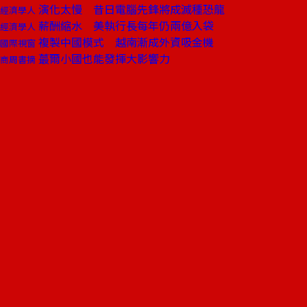
演化太慢 昔日電腦先鋒將成滅種恐龍
經濟學人
薪酬縮水 美執行長每年仍兩億入袋
經濟學人
複製中國模式 越南漸成外資吸金機
國際視窗
蕞爾小國也能發揮大影響力
商周書摘