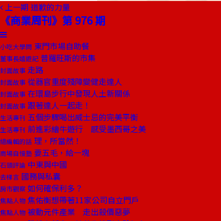
上一期
道歉的力量
《商業周刊》第 976 期
東門市場自助餐
小吃大學問
普羅旺斯的市集
董事長嬉遊記
走路
封面故事
從器官重度殘障變健走達人
封面故事
在環島步行中發現人土新關係
封面故事
跟著達人一起走！
封面故事
五個步驟喝出威士忌的完美平衡
生活專刊
前進彩繪牛遊行 感受墨西哥之美
生活專刊
理，所當然！
總編輯的話
要五毛，給一塊
商場自慢塾
中東與中國
石頭評論
國務與私囊
去梯言
如何確保利多？
房市觀察
焦佑衡想帶著11家公司自立門戶
焦點人物
被動元件產業 走出殺價惡夢
焦點人物