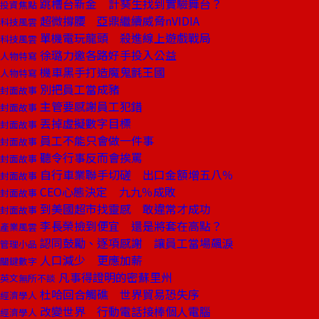
跳槽台新金 計葵生找到實驗舞台？
投資焦點
超微撐腰 亞鼎繼續威脅nVIDIA
科技風雲
單機電玩龍頭 殺進線上遊戲戰局
科技風雲
徐璐力邀各路好手投入公益
人物特寫
機車黑手打造魔鬼氈王國
人物特寫
別把員工當成豬
封面故事
主管要感謝員工犯錯
封面故事
丟掉虛擬數字目標
封面故事
員工不能只會做一件事
封面故事
聽令行事反而會挨罵
封面故事
自行車業聯手切磋 出口金額增五八％
封面故事
CEO心態決定 九九％成敗
封面故事
到美國超市找靈感 敢違常才成功
封面故事
李長榮撿到便宜 還是將套在高點？
產業風雲
認同鼓勵、逐項感謝 讓員工當場飆淚
管理小品
人口減少 更應加薪
關鍵數字
凡事得證明的密蘇里州
英文無所不談
杜哈回合觸礁 世界貿易恐失序
經濟學人
改變世界 行動電話接棒個人電腦
經濟學人