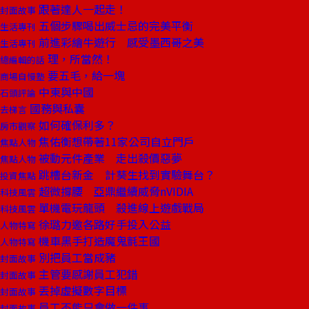
跟著達人一起走！
封面故事
五個步驟喝出威士忌的完美平衡
生活專刊
前進彩繪牛遊行 感受墨西哥之美
生活專刊
理，所當然！
總編輯的話
要五毛，給一塊
商場自慢塾
中東與中國
石頭評論
國務與私囊
去梯言
如何確保利多？
房市觀察
焦佑衡想帶著11家公司自立門戶
焦點人物
被動元件產業 走出殺價惡夢
焦點人物
跳槽台新金 計葵生找到實驗舞台？
投資焦點
超微撐腰 亞鼎繼續威脅nVIDIA
科技風雲
單機電玩龍頭 殺進線上遊戲戰局
科技風雲
徐璐力邀各路好手投入公益
人物特寫
機車黑手打造魔鬼氈王國
人物特寫
別把員工當成豬
封面故事
主管要感謝員工犯錯
封面故事
丟掉虛擬數字目標
封面故事
員工不能只會做一件事
封面故事