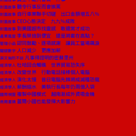
聽令行事反而會挨罵
封面故事
自行車業聯手切磋 出口金額增五八％
封面故事
CEO心態決定 九九％成敗
封面故事
到美國超市找靈感 敢違常才成功
封面故事
李長榮撿到便宜 還是將套在高點？
產業風雲
認同鼓勵、逐項感謝 讓員工當場飆淚
管理小品
人口減少 更應加薪
關鍵數字
凡事得證明的密蘇里州
英文無所不談
杜哈回合觸礁 世界貿易恐失序
經濟學人
改變世界 行動電話接棒個人電腦
經濟學人
演化太慢 昔日電腦先鋒將成滅種恐龍
經濟學人
薪酬縮水 美執行長每年仍兩億入袋
經濟學人
複製中國模式 越南漸成外資吸金機
國際視窗
蕞爾小國也能發揮大影響力
商周書摘