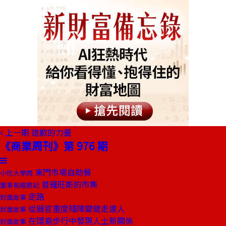
上一期
道歉的力量
《商業周刊》第 976 期
東門市場自助餐
小吃大學問
普羅旺斯的市集
董事長嬉遊記
走路
封面故事
從器官重度殘障變健走達人
封面故事
在環島步行中發現人土新關係
封面故事