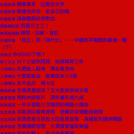
騎著單車 征服全世界
封面故事
騎適合的車 走自己的路
封面故事
讓身體與自然對話
封面故事
四萬分之三？
總編輯的話
釋懷、諒解、寬恕
商場自慢塾
「民主」與「現代化」——中國和平崛起的最後一關
石頭評論
（下）
你SOGO了嗎？
去梯言
ＷＴＯ談判再拖 就得再等三年
馬丁沃夫
先把敵人殺垮 再去救濟他
人物專訪
什麼都能省 營業成本少3億
人物專訪
兵不血刃 得大位
人物專訪
百億資產回流？五大家族爭搶太電
焦點新聞
用耗材綁客戶 兩年獲利增九成
產業風雲
一年半發動三次購併的網路小鋼炮
科技風雲
洪裕淵玩電視塗鴉 普騰洪家總動員助陣
台北耳語
高清愿高分貝批大陸投資設限 為羅智先購併開路
台北耳語
落實細節管理 大潤發緊逼家樂福
產業風雲
走近年輕人 走出成長瓶頸
產業風雲