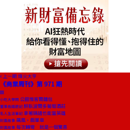
上一期
烽火大亨
《商業周刊》第 971 期
公館惟客爾麵包
小吃大學問
醉臥波爾多葡萄酒莊
董事長嬉遊記
拿著鍋鏟也能當英雄
名人生活筆記
飆風，戲單車
封面故事
每次轉彎 就是一個驚喜
封面故事