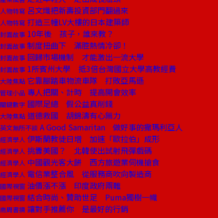
呂文熾把新壽投資部門翻過來
人物特寫
打造三幢LV大樓的日本建築師
人物特寫
10年後 孩子，誰來教？
封面故事
制度扭曲下 滿腔熱情冷卻！
封面故事
回歸市場機制 才能激出一流大學
封面故事
1所賓州大學 抵3倍台灣國立大學高教經費
封面故事
它靠腳踏車物流車隊 打敗亞馬遜
大陸焦點
專人把關、計時 提高開會效率
管理小品
國際足總 假公益真削錢
關鍵數字
道德救國 胡錦濤有心無力
大陸焦點
A Good Samaritan 做好事的撒瑪利亞人
英文無所不談
伊斯蘭教徒日增 加速「歐拉伯」成形
經濟學人
挑釁美國？ 北韓使出試射飛彈戲碼
經濟學人
中國觀光客大餅 西方旅遊業伺機搶食
經濟學人
電信業整合風 從服務商吹向製造商
經濟學人
油價漲不漲 印度政府兩難
國際視窗
結合時尚、贊助世足 Puma獨樹一幟
國際視窗
讓對手推薦你 是最好的行銷
商周書摘