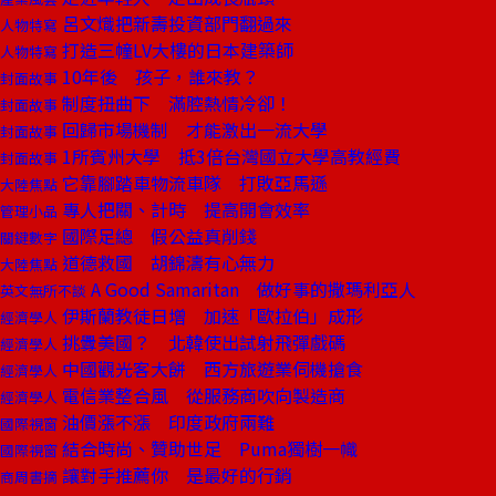
呂文熾把新壽投資部門翻過來
人物特寫
打造三幢LV大樓的日本建築師
人物特寫
10年後 孩子，誰來教？
封面故事
制度扭曲下 滿腔熱情冷卻！
封面故事
回歸市場機制 才能激出一流大學
封面故事
1所賓州大學 抵3倍台灣國立大學高教經費
封面故事
它靠腳踏車物流車隊 打敗亞馬遜
大陸焦點
專人把關、計時 提高開會效率
管理小品
國際足總 假公益真削錢
關鍵數字
道德救國 胡錦濤有心無力
大陸焦點
A Good Samaritan 做好事的撒瑪利亞人
英文無所不談
伊斯蘭教徒日增 加速「歐拉伯」成形
經濟學人
挑釁美國？ 北韓使出試射飛彈戲碼
經濟學人
中國觀光客大餅 西方旅遊業伺機搶食
經濟學人
電信業整合風 從服務商吹向製造商
經濟學人
油價漲不漲 印度政府兩難
國際視窗
結合時尚、贊助世足 Puma獨樹一幟
國際視窗
讓對手推薦你 是最好的行銷
商周書摘