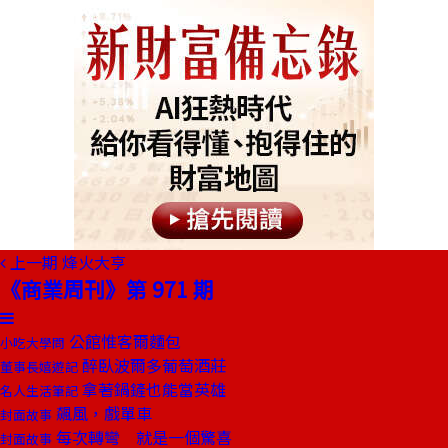
上一期
烽火大亨
《商業周刊》第 971 期
公館惟客爾麵包
小吃大學問
醉臥波爾多葡萄酒莊
董事長嬉遊記
拿著鍋鏟也能當英雄
名人生活筆記
飆風，戲單車
封面故事
每次轉彎 就是一個驚喜
封面故事