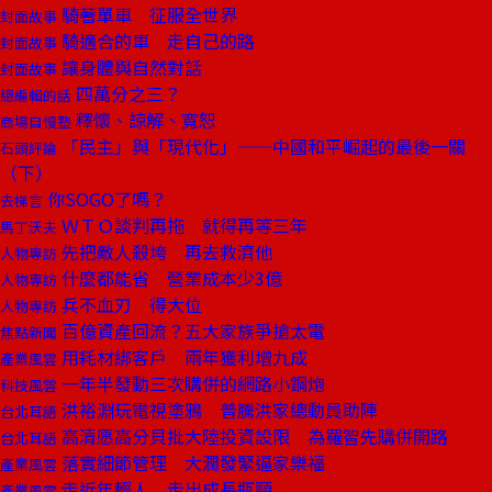
騎著單車 征服全世界
封面故事
騎適合的車 走自己的路
封面故事
讓身體與自然對話
封面故事
四萬分之三？
總編輯的話
釋懷、諒解、寬恕
商場自慢塾
「民主」與「現代化」——中國和平崛起的最後一關
石頭評論
（下）
你SOGO了嗎？
去梯言
ＷＴＯ談判再拖 就得再等三年
馬丁沃夫
先把敵人殺垮 再去救濟他
人物專訪
什麼都能省 營業成本少3億
人物專訪
兵不血刃 得大位
人物專訪
百億資產回流？五大家族爭搶太電
焦點新聞
用耗材綁客戶 兩年獲利增九成
產業風雲
一年半發動三次購併的網路小鋼炮
科技風雲
洪裕淵玩電視塗鴉 普騰洪家總動員助陣
台北耳語
高清愿高分貝批大陸投資設限 為羅智先購併開路
台北耳語
落實細節管理 大潤發緊逼家樂福
產業風雲
走近年輕人 走出成長瓶頸
產業風雲