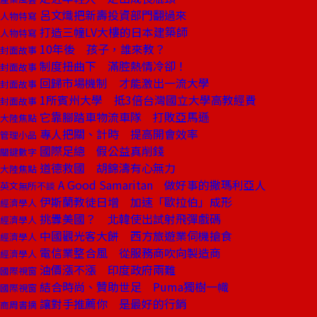
呂文熾把新壽投資部門翻過來
人物特寫
打造三幢LV大樓的日本建築師
人物特寫
10年後 孩子，誰來教？
封面故事
制度扭曲下 滿腔熱情冷卻！
封面故事
回歸市場機制 才能激出一流大學
封面故事
1所賓州大學 抵3倍台灣國立大學高教經費
封面故事
它靠腳踏車物流車隊 打敗亞馬遜
大陸焦點
專人把關、計時 提高開會效率
管理小品
國際足總 假公益真削錢
關鍵數字
道德救國 胡錦濤有心無力
大陸焦點
A Good Samaritan 做好事的撒瑪利亞人
英文無所不談
伊斯蘭教徒日增 加速「歐拉伯」成形
經濟學人
挑釁美國？ 北韓使出試射飛彈戲碼
經濟學人
中國觀光客大餅 西方旅遊業伺機搶食
經濟學人
電信業整合風 從服務商吹向製造商
經濟學人
油價漲不漲 印度政府兩難
國際視窗
結合時尚、贊助世足 Puma獨樹一幟
國際視窗
讓對手推薦你 是最好的行銷
商周書摘