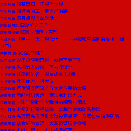
騎著單車 征服全世界
封面故事
騎適合的車 走自己的路
封面故事
讓身體與自然對話
封面故事
四萬分之三？
總編輯的話
釋懷、諒解、寬恕
商場自慢塾
「民主」與「現代化」——中國和平崛起的最後一關
石頭評論
（下）
你SOGO了嗎？
去梯言
ＷＴＯ談判再拖 就得再等三年
馬丁沃夫
先把敵人殺垮 再去救濟他
人物專訪
什麼都能省 營業成本少3億
人物專訪
兵不血刃 得大位
人物專訪
百億資產回流？五大家族爭搶太電
焦點新聞
用耗材綁客戶 兩年獲利增九成
產業風雲
一年半發動三次購併的網路小鋼炮
科技風雲
洪裕淵玩電視塗鴉 普騰洪家總動員助陣
台北耳語
高清愿高分貝批大陸投資設限 為羅智先購併開路
台北耳語
落實細節管理 大潤發緊逼家樂福
產業風雲
走近年輕人 走出成長瓶頸
產業風雲