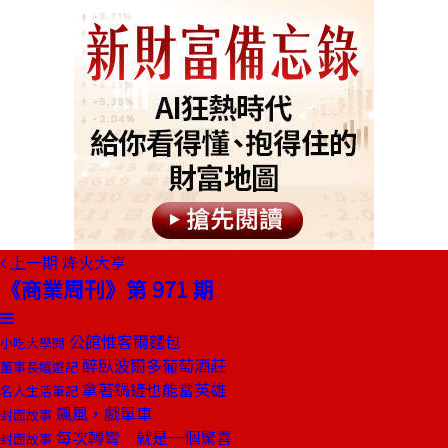
上一期
烽火大亨
《商業周刊》第 971 期
公館惟客爾麵包
小吃大學問
醉臥波爾多葡萄酒莊
董事長嬉遊記
拿著鍋鏟也能當英雄
名人生活筆記
飆風，戲單車
封面故事
每次轉彎 就是一個驚喜
封面故事