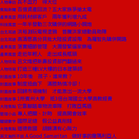
兵不血刃 得大位
人物專訪
百億資產回流？五大家族爭搶太電
焦點新聞
用耗材綁客戶 兩年獲利增九成
產業風雲
一年半發動三次購併的網路小鋼炮
科技風雲
洪裕淵玩電視塗鴉 普騰洪家總動員助陣
台北耳語
高清愿高分貝批大陸投資設限 為羅智先購併開路
台北耳語
落實細節管理 大潤發緊逼家樂福
產業風雲
走近年輕人 走出成長瓶頸
產業風雲
呂文熾把新壽投資部門翻過來
人物特寫
打造三幢LV大樓的日本建築師
人物特寫
10年後 孩子，誰來教？
封面故事
制度扭曲下 滿腔熱情冷卻！
封面故事
回歸市場機制 才能激出一流大學
封面故事
1所賓州大學 抵3倍台灣國立大學高教經費
封面故事
它靠腳踏車物流車隊 打敗亞馬遜
大陸焦點
專人把關、計時 提高開會效率
管理小品
國際足總 假公益真削錢
關鍵數字
道德救國 胡錦濤有心無力
大陸焦點
A Good Samaritan 做好事的撒瑪利亞人
英文無所不談