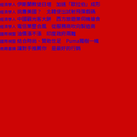
伊斯蘭教徒日增 加速「歐拉伯」成形
經濟學人
挑釁美國？ 北韓使出試射飛彈戲碼
經濟學人
中國觀光客大餅 西方旅遊業伺機搶食
經濟學人
電信業整合風 從服務商吹向製造商
經濟學人
油價漲不漲 印度政府兩難
國際視窗
結合時尚、贊助世足 Puma獨樹一幟
國際視窗
讓對手推薦你 是最好的行銷
商周書摘