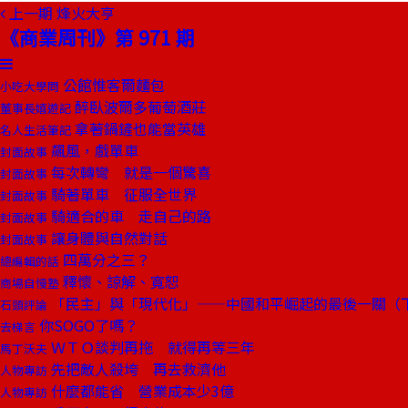
上一期
烽火大亨
《商業周刊》第 971 期
公館惟客爾麵包
小吃大學問
醉臥波爾多葡萄酒莊
董事長嬉遊記
拿著鍋鏟也能當英雄
名人生活筆記
飆風，戲單車
封面故事
每次轉彎 就是一個驚喜
封面故事
騎著單車 征服全世界
封面故事
騎適合的車 走自己的路
封面故事
讓身體與自然對話
封面故事
四萬分之三？
總編輯的話
釋懷、諒解、寬恕
商場自慢塾
「民主」與「現代化」——中國和平崛起的最後一關（
石頭評論
你SOGO了嗎？
去梯言
ＷＴＯ談判再拖 就得再等三年
馬丁沃夫
先把敵人殺垮 再去救濟他
人物專訪
什麼都能省 營業成本少3億
人物專訪