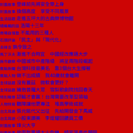
登峰前先將安全穿上身
封面故事
換個高度 享受不同風景
封面故事
走進五坪大的古典樂博物館
生活話題
洛陽十三年
總編輯的話
不能用的三種人
商場自慢塾
「民主」與「現代化」
石頭評論
孰令致之
去梯言
漸進不合時宜 中國經改應邁大步
馬丁沃夫
中國城市中產階級 將呈兩階段崛起
房市觀察
台灣科技島美名 靠3個台大生撐著
焦點新聞
做不出成績 我40歲就會離開
焦點人物
沒有蓋茲 微軟會更好？
全球話題
擁抱普羅大眾 雪梨歌劇院找回春天
全球話題
認輸才會贏！台灣需要改革型領袖
特別報導
聽障讓他更專注 堆高學術成就
人物特寫
張元銘代父出征 先給開發金下馬威
台北耳語
小股東讚美 李焜耀回饋員工價
台北耳語
烽火大亨
封面故事
他面對賣場大火危機 傾家蕩產也願賠
封面故事