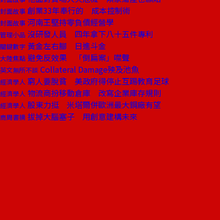
創業33年奉行的 成本控制術
封面故事
河南王堅持零負債經營學
封面故事
沒研發人員 四年拿下八十五件專利
管理小品
黃金左右腳 日進斗金
關鍵數字
避免反效果 「倒扁案」噤聲
大陸焦點
Collateral Damage殃及池魚
英文無所不談
窮人要脫貧 美政府得停止互踢教育足球
經濟學人
物流商扮移動倉庫 改寫企業庫存規則
經濟學人
股東力挺 米塔爾併歐洲最大鋼廠有望
經濟學人
拔掉大腦塞子 用創意建構未來
商周書摘