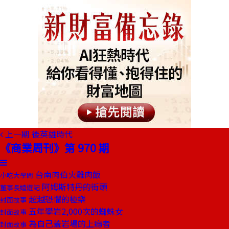
上一期
後英雄時代
《商業周刊》第 970 期
台南肉伯火雞肉飯
小吃大學問
阿姆斯特丹的街頭
董事長嬉遊記
超越恐懼的極樂
封面故事
五年攀岩2,000次的蜘蛛女
封面故事
為自己蓋岩場的上癮者
封面故事