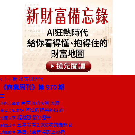
上一期
後英雄時代
《商業周刊》第 970 期
台南肉伯火雞肉飯
小吃大學問
阿姆斯特丹的街頭
董事長嬉遊記
超越恐懼的極樂
封面故事
五年攀岩2,000次的蜘蛛女
封面故事
為自己蓋岩場的上癮者
封面故事