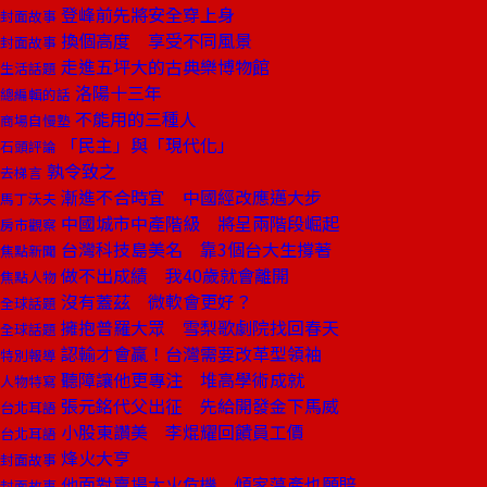
登峰前先將安全穿上身
封面故事
換個高度 享受不同風景
封面故事
走進五坪大的古典樂博物館
生活話題
洛陽十三年
總編輯的話
不能用的三種人
商場自慢塾
「民主」與「現代化」
石頭評論
孰令致之
去梯言
漸進不合時宜 中國經改應邁大步
馬丁沃夫
中國城市中產階級 將呈兩階段崛起
房市觀察
台灣科技島美名 靠3個台大生撐著
焦點新聞
做不出成績 我40歲就會離開
焦點人物
沒有蓋茲 微軟會更好？
全球話題
擁抱普羅大眾 雪梨歌劇院找回春天
全球話題
認輸才會贏！台灣需要改革型領袖
特別報導
聽障讓他更專注 堆高學術成就
人物特寫
張元銘代父出征 先給開發金下馬威
台北耳語
小股東讚美 李焜耀回饋員工價
台北耳語
烽火大亨
封面故事
他面對賣場大火危機 傾家蕩產也願賠
封面故事