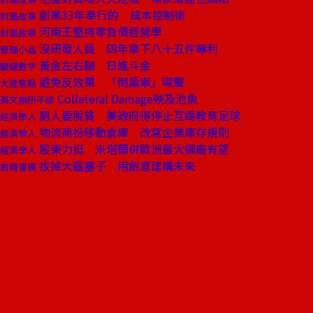
創業33年奉行的 成本控制術
封面故事
河南王堅持零負債經營學
封面故事
沒研發人員 四年拿下八十五件專利
管理小品
黃金左右腳 日進斗金
關鍵數字
避免反效果 「倒扁案」噤聲
大陸焦點
Collateral Damage殃及池魚
英文無所不談
窮人要脫貧 美政府得停止互踢教育足球
經濟學人
物流商扮移動倉庫 改寫企業庫存規則
經濟學人
股東力挺 米塔爾併歐洲最大鋼廠有望
經濟學人
拔掉大腦塞子 用創意建構未來
商周書摘