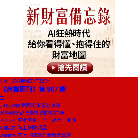
上一期
聰明工作36計
《商業周刊》第 967 期
貴陽街永富冰淇淋
小吃大學問
巴黎街頭的腳踏車
董事長嬉遊記
享受美食 從「品水」開始
生活專刊
海上移動城堡
封面故事
在冰河峽灣旁體驗泡澡樂
封面故事