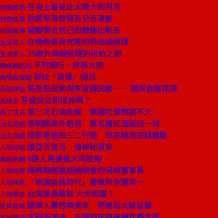
在海上看見比太陽大的月亮
封面故事
到愛琴海發現百分百湛藍
封面故事
選艘適合自己的遊輪出航去
封面故事
在傳統巷弄充電的時尚總經理
生活質人
35歲外商總經理的松柏之戀
生活質人
不矜細行，終累大德
總編輯的話
尋找「自慢」絕活
商場自慢塾
馬克思因素與李登輝因素—— 兩岸貪腐探源
石頭評論
牙齒該立即拔掉嗎？
去梯言
第三次石油危機 美國扛債問題不大
馬丁沃夫
翁明顯業外虧損 靠名畫紅酒扳回一城
台北耳語
接掌老爸的三二行館 邱泰翰抱怨錢難賺
台北耳語
環亞百貨百 億神秘買家
人物特寫
4路人馬搶進大同股權
焦點新聞
揮桿時間遠超過開會的另類董事長
人物特寫
「後潘燊昌時代」要做到全國第一
人物特寫
台灣要勇敢點 大步跳躍！
人物專訪
國華人壽想換東家 得過翁大銘這關
投資焦點
求穩不求快 友通四年躋身博弈概念股
科技風雲