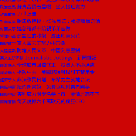
蘇貞昌頂著扁帽 坐大接班實力
政治焦點
力爭上流
封面故事
駙馬收押後，45％民眾：道德繼續沉淪
封面故事
連慈禧都不給親弟弟官做
封面故事
建設性的吵架 激出創意火花
管理小品
富人當志工努力拚形象
關鍵數字
防堵人民文革 中國刻意壓制
大陸焦點
Journalistic Jottings 新聞雜記
英文無所不談
全球股市回檔修正 投資人不必過慮
經濟學人
提防中共 美國務院對聯想下禁用令
經濟學人
非法移民日增 布希力主就地合法
經濟學人
紐約圖書館 免費協助創業者圓夢
國際視窗
專利廠力阻學名藥上市 藥價居高不下
國際視窗
每天燒掉六千萬歐元的瘋狂CEO
商周書摘