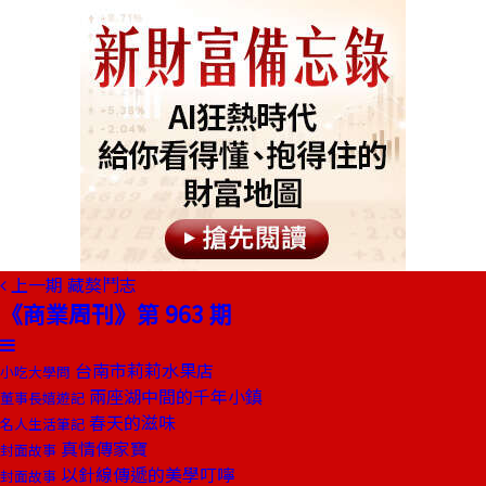
上一期
藏獒鬥志
《商業周刊》第 963 期
台南市莉莉水果店
小吃大學問
兩座湖中間的千年小鎮
董事長嬉遊記
春天的滋味
名人生活筆記
真情傳家寶
封面故事
以針線傳遞的美學叮嚀
封面故事