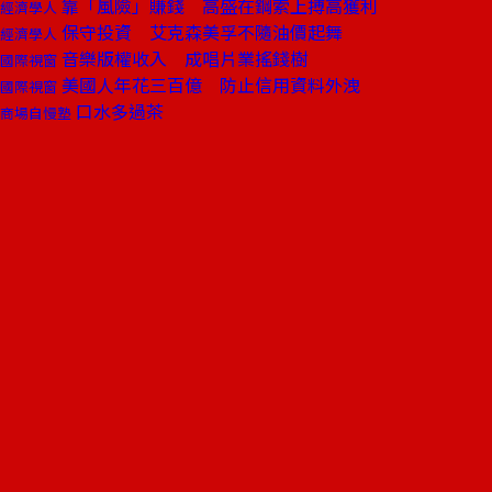
靠「風險」賺錢 高盛在鋼索上搏高獲利
經濟學人
保守投資 艾克森美孚不隨油價起舞
經濟學人
音樂版權收入 成唱片業搖錢樹
國際視窗
美國人年花三百億 防止信用資料外洩
國際視窗
口水多過茶
商場自慢塾