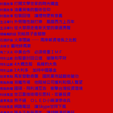
打開文學世家的時光鐵盒
封面故事
油畫背後的藝術信仰
封面故事
包裝回憶 讓禮物更有意義
封面故事
外勞隨性敲打樂 風靡西方上百年
生活專刊
從大草原走進新天堂的豪邁男聲
生活專刊
別給孩子金翅膀
總編輯的話
火車理論 —— 兩岸薪資增長之比較
石頭評論
遍地絆馬索
去梯言
中美合作 必須倚重ＩＭＦ
馬丁沃夫
台股要討回公道 搶賺和平財
特別企劃
4大概念股 長線釣大魚
特別企劃
3大利多 加持中國基金
特別企劃
馬家發動奇襲 國民黨拖延戰術破功
投資焦點
背離市場 他賠掉公司獲利和個人聲望
焦點新聞
國碩、飛利浦互告 衝擊台灣投資環境
焦點新聞
世芯靠技術吸引思科、宏碁投資
科技風雲
熬不過 ＯＬＥＤ小廠淒慘收兵
產業風雲
網路電話 讓Skype甘拜下風
科技風雲
陳永正布局兩年 讓胡錦濤挺蓋茲
產業風雲