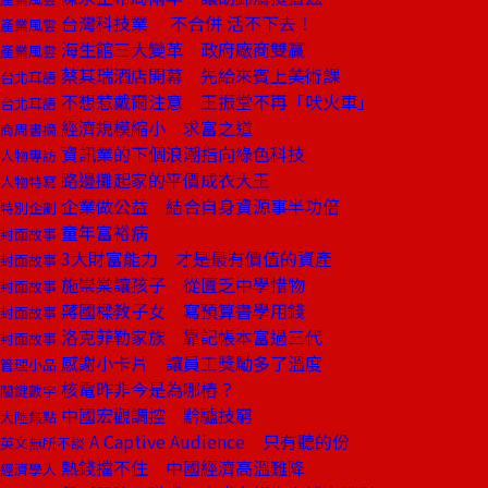
台灣科技業 不合併 活不下去！
產業風雲
海生館三大變革 政府廠商雙贏
產業風雲
蔡其瑞酒店開幕 先給來賓上美術課
台北耳語
不想惹戴爾注意 王振堂不再「吠火車」
台北耳語
經濟規模縮小 求富之道
商周書摘
資訊業的下個浪潮指向綠色科技
人物專訪
路邊攤起家的平價成衣大王
人物特寫
企業做公益 結合自身資源事半功倍
特別企劃
童年富裕病
封面故事
3大財富能力 才是最有價值的資產
封面故事
施崇棠讓孩子 從匱乏中學惜物
封面故事
蔣國樑教子女 寫預算書學用錢
封面故事
洛克菲勒家族 靠記帳本富過三代
封面故事
感謝小卡片 讓員工獎勵多了溫度
管理小品
核電昨非今是為哪樁？
關鍵數字
中國宏觀調控 黔驢技窮
大陸焦點
A Captive Audience 只有聽的份
英文無所不談
熱錢擋不住 中國經濟高溫難降
經濟學人