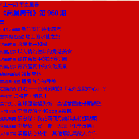
上一期
零息風暴
《商業周刊》第 960 期
新竹市竹蓮街麻老
小吃大學問
瑞士的水仙之旅
董事長嬉遊記
永康街共和國
封面故事
以人情為佐料的角落美食
封面故事
藏在舊貨中的記憶拼圖
封面故事
青苔屋瓦中的文化風景
封面故事
讓樹成林
總編輯的話
追隨內心的呼喚
商場自慢塾
香港——台灣另類的「境外金融中心」？
石頭評論
眾將官，稍息！
去梯言
全球經常帳失衡 高儲蓄國應帶頭調整
馬丁沃夫
李開復的4個Google震撼
人物專訪
張忠謀：我花兩個月讓菲奧莉娜點頭
焦點新聞
李焜耀一買一賣 大玩「化學反應」
焦點新聞
緊握核心技術 其他都能與敵人合作
人物特寫