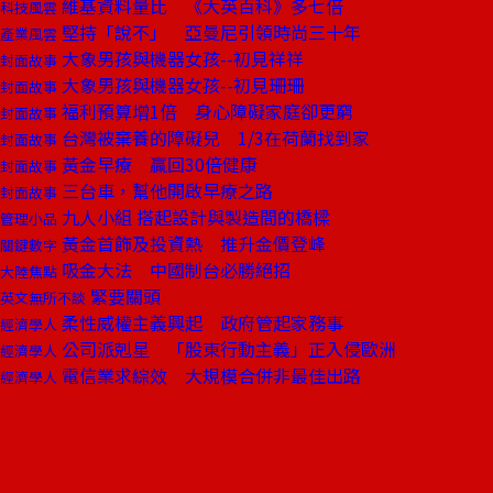
維基資料量比 《大英百科》多七倍
科技風雲
堅持「說不」 亞曼尼引領時尚三十年
產業風雲
大象男孩與機器女孩--初見祥祥
封面故事
大象男孩與機器女孩--初見珊珊
封面故事
福利預算增1倍 身心障礙家庭卻更窮
封面故事
台灣被棄養的障礙兒 1/3在荷蘭找到家
封面故事
黃金早療 贏回30倍健康
封面故事
三台車，幫他開啟早療之路
封面故事
九人小組 搭起設計與製造間的橋樑
管理小品
黃金首飾及投資熱 推升金價登峰
關鍵數字
吸金大法 中國制台必勝絕招
大陸焦點
緊要關頭
英文無所不談
柔性威權主義興起 政府管起家務事
經濟學人
公司派剋星 「股東行動主義」正入侵歐洲
經濟學人
電信業求綜效 大規模合併非最佳出路
經濟學人