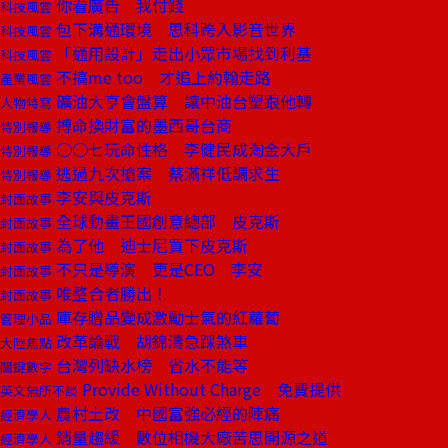
你看廣告 我付錢
科技風雲
包下溝通環境 思科跨入影音世界
科技風雲
「通用設計」走出小眾市場找到利基
科技風雲
不搞me too 才追上約翰走路
產業風雲
礦油大亨會盤算 讓中油台塑跟他轉
人物特寫
搏命換財富的墨西哥台商
特別報導
○○七玩命性格 李健民成淘金大戶
特別報導
逃過九次搶案 蔡滿祥低調求生
特別報導
李安與皮克斯
封面故事
全球動畫王國創意總部 皮克斯
封面故事
為了他 迪士尼買下皮克斯
封面故事
不只是導演 更是CEO 李安
封面故事
唯整合者勝出！
封面故事
庫存贈品變成激勵士氣的紅蘿蔔
管理小品
改革論戰 胡錦濤急踩煞車
大陸焦點
台灣列缺水榜 省水不能等
關鍵數字
Provide Without Charge 免費提供
英文無所不談
農村土改 中國富強必經的陣痛
經濟學人
銷量趨緩 數位相機大廠苦思開源之道
經濟學人