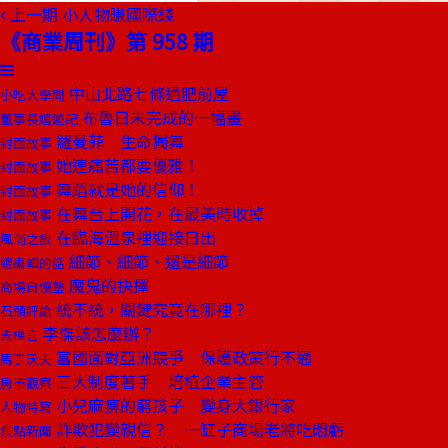
上一期
小人物賺國際錢
《商業周刊》第 958 期
中山北路七條通肥前屋
小吃大學問
布魯日未完成的一幅畫
董事長嬉遊記
羅曼菲 生命獨舞
封面故事
她連痛苦都要優雅！
封面故事
舞蹈就是她的信仰！
封面故事
在舞台上開花，在最美時收掉
封面故事
在臨海溫泉裡迎接日出
風尚之旅
細節、細節、還是細節
總編輯的話
魔鬼的抉擇
商場自慢塾
統不統，關鍵究竟在哪裡？
石頭評論
李傑該怎麼辦？
去梯言
富國面對亞洲競爭 保護政策行不通
馬丁沃夫
三大制度著手 培植企業主管
房市觀察
小兒麻痹的窮孩子 變身大銀行家
人物特寫
詐欺犯變親信？ 一缸子商場老將吃悶虧
焦點新聞