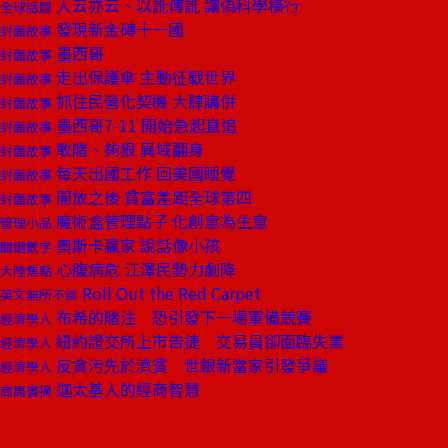
人云亦云、以訛傳訛 讓偽科學橫行
全球話題
發現新金磚十一國
封面故事
墨西哥
封面故事
走出保護傘 主動征戰世界
封面故事
抓住民營化契機 大肆購併
封面故事
墨西哥7-11 開始急起直追
封面故事
敢賭、夠狠 異域翻身
封面故事
每天出國工作 回美國睡覺
封面故事
開放之後 貧富差距全球第四
封面故事
魔術盒管理點子 化創意為生意
管理小品
奧斯卡贏家 說話像小孩
關鍵數字
心腹病危 江澤民勢力劇降
大陸焦點
Roll Out the Red Carpet
英文無所不談
布希的賭注 恐引發下一場軍備競賽
經濟學人
紐約證交所上市告捷 交易員卻面臨失業
經濟學人
反貪污先於濟貧 世銀新當家引發爭議
經濟學人
迦太基人的經商智慧
商周書摘