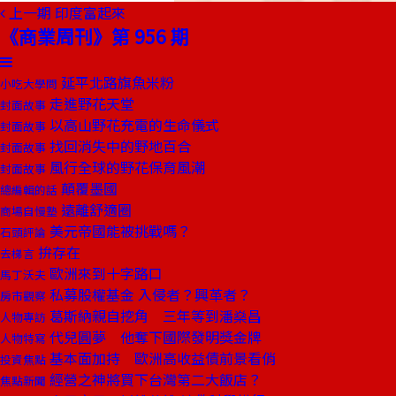
上一期
印度富起來
《商業周刊》第 956 期
延平北路旗魚米粉
小吃大學問
走進野花天堂
封面故事
以高山野花充電的生命儀式
封面故事
找回消失中的野地百合
封面故事
風行全球的野花保育風潮
封面故事
顛覆墨國
總編輯的話
遠離舒適圈
商場自慢塾
美元帝國能被挑戰嗎？
石頭評論
拚存在
去梯言
歐洲來到十字路口
馬丁沃夫
私募股權基金 入侵者？興革者？
房市觀察
葛斯納親自挖角 三年等到潘燊昌
人物專訪
代兒圓夢 他奪下國際發明獎金牌
人物特寫
基本面加持 歐洲高收益債前景看俏
投資焦點
經營之神將買下台灣第二大飯店？
焦點新聞