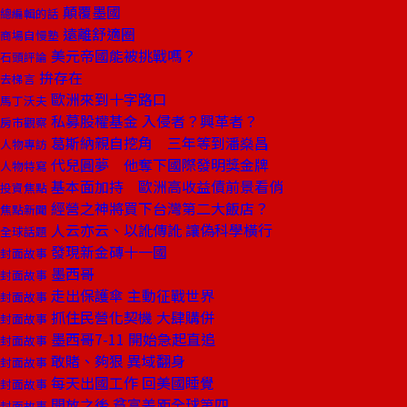
顛覆墨國
總編輯的話
遠離舒適圈
商場自慢塾
美元帝國能被挑戰嗎？
石頭評論
拚存在
去梯言
歐洲來到十字路口
馬丁沃夫
私募股權基金 入侵者？興革者？
房市觀察
葛斯納親自挖角 三年等到潘燊昌
人物專訪
代兒圓夢 他奪下國際發明獎金牌
人物特寫
基本面加持 歐洲高收益債前景看俏
投資焦點
經營之神將買下台灣第二大飯店？
焦點新聞
人云亦云、以訛傳訛 讓偽科學橫行
全球話題
發現新金磚十一國
封面故事
墨西哥
封面故事
走出保護傘 主動征戰世界
封面故事
抓住民營化契機 大肆購併
封面故事
墨西哥7-11 開始急起直追
封面故事
敢賭、夠狠 異域翻身
封面故事
每天出國工作 回美國睡覺
封面故事
開放之後 貧富差距全球第四
封面故事