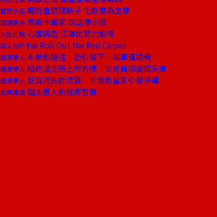
魔術盒管理點子 化創意為生意
管理小品
奧斯卡贏家 說話像小孩
關鍵數字
心腹病危 江澤民勢力劇降
大陸焦點
Roll Out the Red Carpet
英文無所不談
布希的賭注 恐引發下一場軍備競賽
經濟學人
紐約證交所上市告捷 交易員卻面臨失業
經濟學人
反貪污先於濟貧 世銀新當家引發爭議
經濟學人
迦太基人的經商智慧
商周書摘