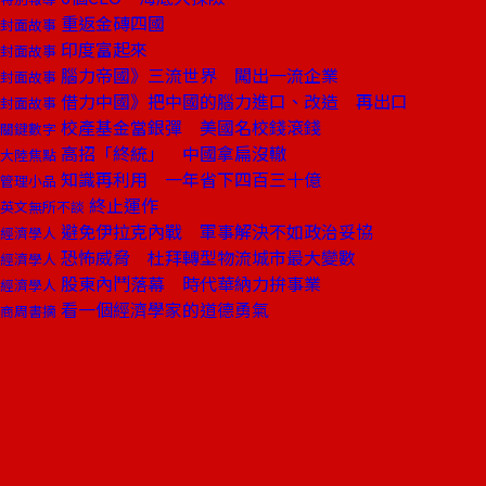
重返金磚四國
封面故事
印度富起來
封面故事
腦力帝國》三流世界 闖出一流企業
封面故事
借力中國》把中國的腦力進口、改造 再出口
封面故事
校產基金當銀彈 美國名校錢滾錢
關鍵數字
高招「終統」 中國拿扁沒轍
大陸焦點
知識再利用 一年省下四百三十億
管理小品
終止運作
英文無所不談
避免伊拉克內戰 軍事解決不如政治妥協
經濟學人
恐怖威脅 杜拜轉型物流城市最大變數
經濟學人
股東內鬥落幕 時代華納力拚事業
經濟學人
看一個經濟學家的道德勇氣
商周書摘