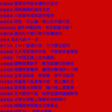
發現北市最多樣的水生池
封面故事
瀕絕鳳蝶的復育天堂
封面故事
八款最有成就感的植物
封面故事
抱負，可以讓一個人在水面行走
編者的話
當外界瘋狂時，你尤其要冷靜！
商場自慢塾
國共何不進行和平架構談判
石頭評論
馬英九的下一步
去梯言
ＩＭＦ當務之急 力守獨立超然
馬丁沃夫
元大馬家提前布局 不敵吳家金算盤
焦點新聞
「中國正踏上日本舊路」
人物專訪
國教經費數字 教育部續打迷糊仗
火線話題
檢調突擊聲押 盧翊存驚魂四十小時
台北耳語
生意沒談成 林振義、張平沼反目
台北耳語
育富電子投產慢半拍 登上獲利王
科技風雲
致振靠台英聯軍 躍升機上盒龍頭
科技風雲
交大砸兩千萬 給學生國際震撼教育
特別報導
大學光學跟上醫療外包新時代
產業風雲
鋼鐵廠老闆種出天價番茄
人物特寫
6個CEO 海底大探險
特別報導