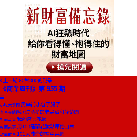
上一期
80對800的戰爭
《商業周刊》第 955 期
民樂街小包子腸子
小吃大學問
波爾多的老民宿和葡萄園
董事長嬉遊記
我的魔力花園
封面故事
用100種蘭花妝點原始山林
封面故事
101大樓旁的空中果園
封面故事