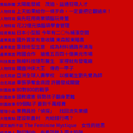
太陽能發威 茂迪、益通狂吸人才
焦點新聞
上天如果給你一條歹命，一定要把它翻過來！
人物特寫
吳先旺用商業頭腦玩骨董
人物特寫
花22億元換腦袋學會管理
人物特寫
日本小型股 今年有二○％補漲空間
投資焦點
國外買家有意收購 東森股東暗喜
產業風雲
靠技術型生意 成為材料通路界鴻海
產業風雲
跨國合作 搶進五百四十億美元市場
產業風雲
無線科技隱形醫生 家裡就有發電廠
科技風雲
鐵齒沖床大王 傳奇一甲子
人物特寫
亞洲全球人壽學校 以模範生劉先覺為師
台北耳語
辜張爭奪金鼎證 許勝發成關鍵
台北耳語
80對800的戰爭
封面故事
國教違憲 弱勢孩子翻身更難
封面故事
69個點子 要到千萬經費
封面故事
業務員扮「偵探」 找回流失業績
管理小品
建設新農村 光給錢行嗎？
大陸焦點
The Feminine Mystique 女性的迷思
英文無所不談
聯印制中 布希恐踏入兩大陷阱
經濟學人