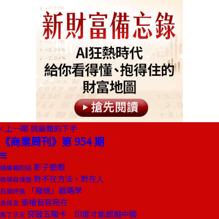
上一期
挑最難的下手
《商業周刊》第 954 期
影子遊戲
總編輯的話
對不在方法，對在人
商場自慢塾
「廢統」戰略學
石頭評論
秦檜音容宛在
去梯言
突破五關卡 印度才能超越中國
馬丁沃夫