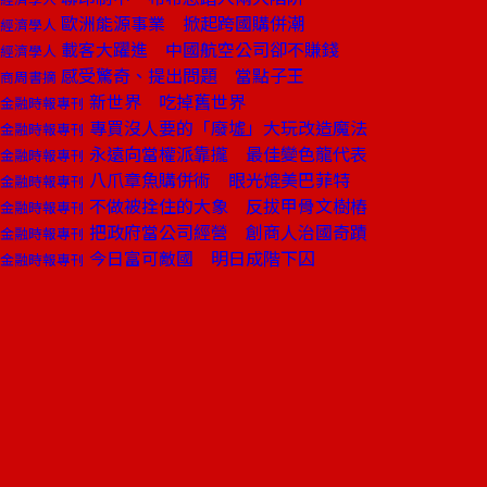
歐洲能源事業 掀起跨國購併潮
經濟學人
載客大躍進 中國航空公司卻不賺錢
經濟學人
感受驚奇、提出問題 當點子王
商周書摘
新世界 吃掉舊世界
金融時報專刊
專買沒人要的「廢墟」大玩改造魔法
金融時報專刊
永遠向當權派靠攏 最佳變色龍代表
金融時報專刊
八爪章魚購併術 眼光媲美巴菲特
金融時報專刊
不做被拴住的大象 反拔甲骨文樹樁
金融時報專刊
把政府當公司經營 創商人治國奇蹟
金融時報專刊
今日富可敵國 明日成階下囚
金融時報專刊